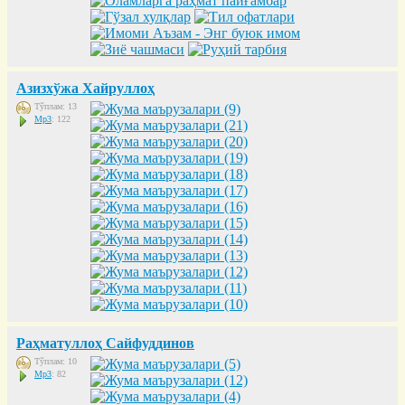
Азизхўжа Хайруллоҳ
Тўплам: 13
Mp3
: 122
Раҳматуллоҳ Сайфуддинов
Тўплам: 10
Mp3
: 82