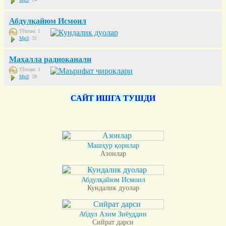
Абдулқайюм Исмоил
Тўплам: 1
Mp3
: 32
Маҳалла радиоканали
Тўплам: 1
Mp3
: 28
САЙТ ИШГА ТУШДИ
Машҳур қорилар
Азонлар
Абдулқайюм Исмоил
Кундалик дуолар
Абдул Азим Зиёуддин
Сийрат дарси