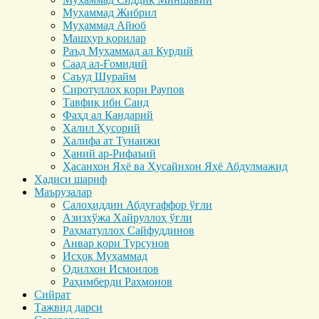
Муҳаммад Жибрил
Муҳаммад Айюб
Машҳур қорилар
Раъд Муҳаммад ал Курдий
Саад ал-Ғомидий
Саъуд Шурайм
Сиротуллоҳ қори Раупов
Тавфиқ ибн Саид
Фаҳд ал Кандарий
Халил Ҳусорий
Халифа ат Тунаижи
Ҳаний ар-Рифаъий
Ҳасанхон Яҳё ва Ҳусайнхон Яҳё Абдулмажид
Ҳадиси шариф
Маърузалар
Салоҳиддин Абдуғаффор ўғли
Азизхўжа Хайруллоҳ ўғли
Раҳматуллоҳ Сайфуддинов
Анвар қори Турсунов
Исҳоқ Муҳаммад
Одилхон Исмоилов
Раҳимберди Раҳмонов
Сийрат
Тажвид дарси