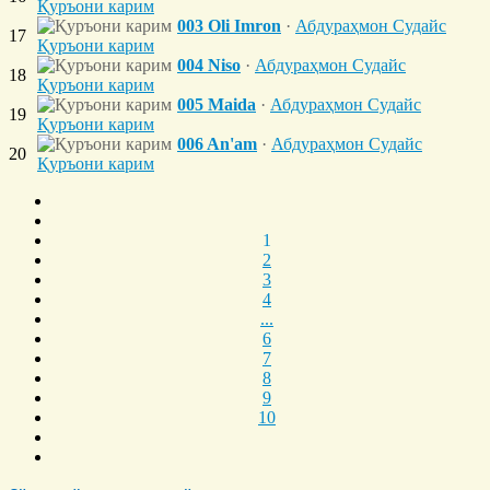
Қуръони карим
003 Oli Imron
·
Абдураҳмон Судайс
17
Қуръони карим
004 Niso
·
Абдураҳмон Судайс
18
Қуръони карим
005 Maida
·
Абдураҳмон Судайс
19
Қуръони карим
006 An'am
·
Абдураҳмон Судайс
20
Қуръони карим
1
2
3
4
...
6
7
8
9
10