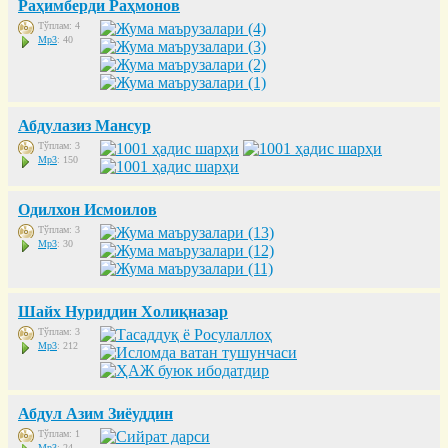
Раҳимберди Раҳмонов
Тўплам: 4
Mp3
: 40
Абдулазиз Мансур
Тўплам: 3
Mp3
: 150
Одилхон Исмоилов
Тўплам: 3
Mp3
: 30
Шайх Нуриддин Холиқназар
Тўплам: 3
Mp3
: 212
Абдул Азим Зиёуддин
Тўплам: 1
Mp3
: 24