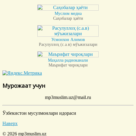
Муслим медиа
Саҳобалар ҳаёти
Усмонхон Алимов
Расулуллоҳ (с.а.в) мўъжизалари
Маҳалла радиоканали
Маърифат чироқлари
Мурожаат учун
mp3muslim.uz@mail.ru
Ўзбекистон мусулмонлари идораси
Наверх
© 2026 mp3muslim.uz