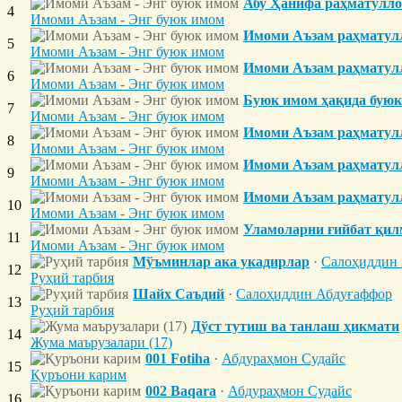
Абу Ҳанифа раҳматуллоҳи 
4
Имоми Аъзам - Энг буюк имом
Имоми Аъзам раҳматулло
5
Имоми Аъзам - Энг буюк имом
Имоми Аъзам раҳматуллоҳи 
6
Имоми Аъзам - Энг буюк имом
Буюк имом ҳақида буюк
7
Имоми Аъзам - Энг буюк имом
Имоми Аъзам раҳматулл
8
Имоми Аъзам - Энг буюк имом
Имоми Аъзам раҳматул
9
Имоми Аъзам - Энг буюк имом
Имоми Аъзам раҳматулл
10
Имоми Аъзам - Энг буюк имом
Уламоларни ғийбат қил
11
Имоми Аъзам - Энг буюк имом
Мўъминлар ака укадирлар
·
Салоҳиддин
12
Руҳий тарбия
Шайх Саъдий
·
Салоҳиддин Абдуғаффор
13
Руҳий тарбия
Дўст тутиш ва танлаш ҳикмати
14
Жума маърузалари (17)
001 Fotiha
·
Абдураҳмон Судайс
15
Қуръони карим
002 Baqara
·
Абдураҳмон Судайс
16