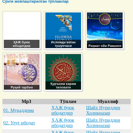
Сўнги жойлаштирилган тўпламлар
ҲАЖ буюк
Исломда ватан
ибодатдир
тушунчаси
Раҳмат ойи Рамазон
Қуръони карим
Руҳий тарбия
тиловати
Mp3
Тўплам
Муаллиф
ҲАЖ буюк
Шайх Нуриддин
01. Муқaддимa
ибодатдир
Холиқназар
ҲАЖ буюк
Шайх Нуриддин
02. Улуғ ибодaт
ибодатдир
Холиқназар
ҲАЖ буюк
Шайх Нуриддин