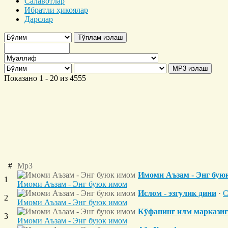
Салавотлар
Ибратли ҳикоялар
Дарслар
Показано 1 - 20 из 4555
#
Mp3
Имоми Аъзам - Энг бую
1
Имоми Аъзам - Энг буюк имом
Ислом - эзгулик дини
·
С
2
Имоми Аъзам - Энг буюк имом
Кўфанинг илм маркази
3
Имоми Аъзам - Энг буюк имом