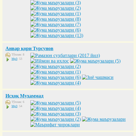
Анвар қори Турсунов
Тўплам: 8
Mp3
: 53
Исҳоқ Муҳаммад
Тўплам: 6
Mp3
: 54