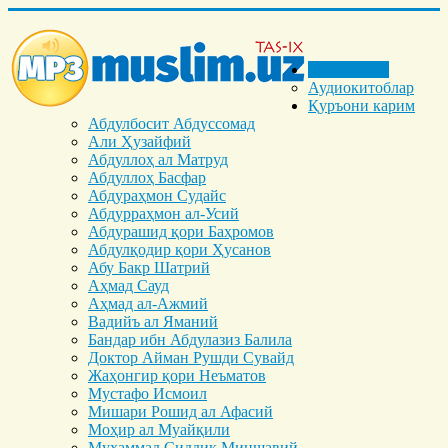
Бош саҳифа
Аудиокитоблар
Қуръони карим
Абдулбосит Абдуссомад
Али Ҳузайфий
Абдуллоҳ ал Матруд
Абдуллоҳ Басфар
Абдураҳмон Судайс
Абдурраҳмон ал-Усий
Абдурашид қори Баҳромов
Абдулқодир қори Ҳусанов
Абу Бакр Шатрий
Аҳмад Сауд
Аҳмад ал-Ажмий
Вадийъ ал Яманий
Бандар ибн Абдулазиз Балила
Доктор Айман Рушди Сувайд
Жаҳонгир қори Неъматов
Мустафо Исмоил
Мишари Рошид ал Афасий
Моҳир ал Муайқили
Муҳаммад Cиддиқ Миншавий