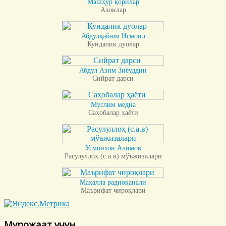
Машҳур қорилар
Азонлар
Абдулқайюм Исмоил
Кундалик дуолар
Абдул Азим Зиёуддин
Сийрат дарси
Муслим медиа
Саҳобалар ҳаёти
Усмонхон Алимов
Расулуллоҳ (с.а.в) мўъжизалари
Маҳалла радиоканали
Маърифат чироқлари
Мурожаат учун