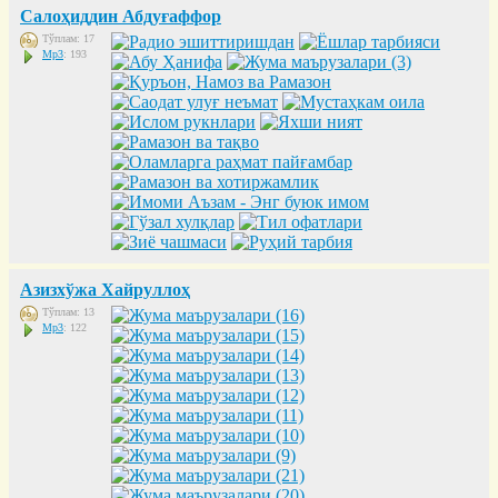
Салоҳиддин Абдуғаффор
Тўплам: 17
Mp3
: 193
Азизхўжа Хайруллоҳ
Тўплам: 13
Mp3
: 122