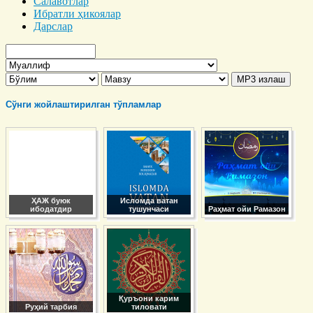
Салавотлар
Ибратли ҳикоялар
Дарслар
Сўнги жойлаштирилган тўпламлар
ҲАЖ буюк
Исломда ватан
ибодатдир
тушунчаси
Раҳмат ойи Рамазон
Қуръони карим
Руҳий тарбия
тиловати