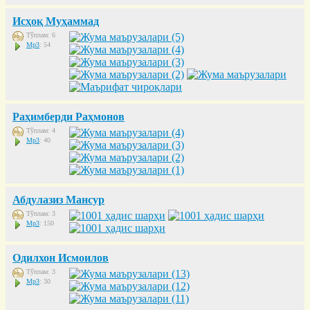
Исҳоқ Муҳаммад
Тўплам: 6
Mp3
: 54
Раҳимберди Раҳмонов
Тўплам: 4
Mp3
: 40
Абдулазиз Мансур
Тўплам: 3
Mp3
: 150
Одилхон Исмоилов
Тўплам: 3
Mp3
: 30