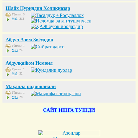
Шайх Нуриддин Холиқназар
Тўплам: 3
Mp3
: 212
Абдул Азим Зиёуддин
Тўплам: 1
Mp3
: 24
Абдулқайюм Исмоил
Тўплам: 1
Mp3
: 32
Маҳалла радиоканали
Тўплам: 1
Mp3
: 28
САЙТ ИШГА ТУШДИ