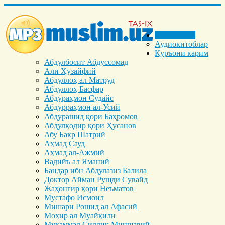
Бош саҳифа
Аудиокитоблар
Қуръони карим
Абдулбосит Абдуссомад
Али Ҳузайфий
Абдуллоҳ ал Матруд
Абдуллоҳ Басфар
Абдураҳмон Судайс
Абдурраҳмон ал-Усий
Абдурашид қори Баҳромов
Абдулқодир қори Ҳусанов
Абу Бакр Шатрий
Аҳмад Сауд
Аҳмад ал-Ажмий
Вадийъ ал Яманий
Бандар ибн Абдулазиз Балила
Доктор Айман Рушди Сувайд
Жаҳонгир қори Неъматов
Мустафо Исмоил
Мишари Рошид ал Афасий
Моҳир ал Муайқили
Муҳаммад Cиддиқ Миншавий