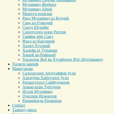
Муҳаммад Жибрил
Муҳаммад Айюб
Машҳур қорилар
Раъд Муҳаммад ал Курдий
Саад ал-Ғомидий
Саъуд Шурайм
Сиротуллоҳ қори Раупов
Тавфиқ ибн Саид
Фаҳд ал Кандарий
Халил Ҳусорий
Халифа ат Тунаижи
Ҳаний ар-Рифаъий
Ҳасанхон Яҳё ва Ҳусайнхон Яҳё Абдулмажид
Ҳадиси шариф
Маърузалар
Салоҳиддин Абдуғаффор ўғли
Азизхўжа Хайруллоҳ ўғли
Раҳматуллоҳ Сайфуддинов
Анвар қори Турсунов
Исҳоқ Муҳаммад
Одилхон Исмоилов
Раҳимберди Раҳмонов
Сийрат
Тажвид дарси