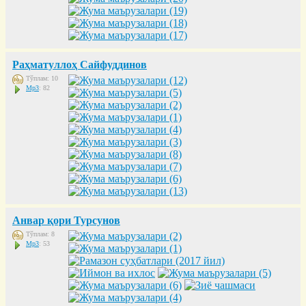
Раҳматуллоҳ Сайфуддинов
Тўплам: 10
Mp3
: 82
Анвар қори Турсунов
Тўплам: 8
Mp3
: 53