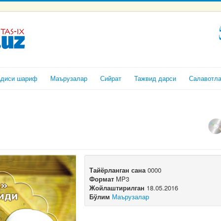
адиси шариф
Маърузалар
Сийрат
Тажвид дарси
Салавотл
Тайёрланган сана
0000
Формат
MP3
Жойлаштирилган
18.05.2016
Бўлим
Маърузалар