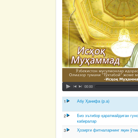
00:00
Абу Ҳанифа (р.а)
1
Биз эътибор қаратмайдиган гун
2
кабиралар
Ҳозирги фитналарнинг яқин ўт
3