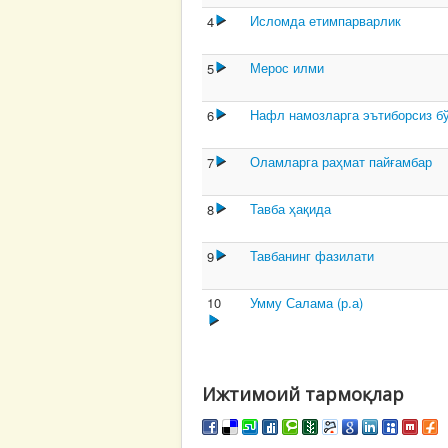
Исломда етимпарварлик
4
Мерос илми
5
Нафл намозларга эътиборсиз б
6
Оламларга раҳмат пайғамбар
7
Тавба ҳақида
8
Тавбанинг фазилати
9
10
Умму Салама (р.а)
Ижтимоий тармоқлар