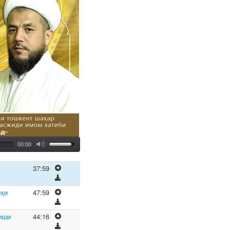
00:00
37:59
оҳи
47:59
миши
44:16