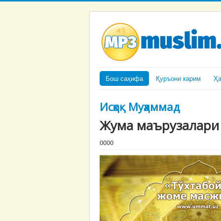
Бош саҳифа
Қуръони карим
Ҳ
Исҳоқ Муҳаммад
Жума маърузалари
0000