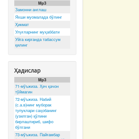
Mp3
Замонни англаш
Яхши муомалада бўлинг
Ҳикмат
Улуғларнинг муҳаббати
Уйга кирганда табассум
қилинг
Ҳадислар
Mp3
71-мўъжиза. Ҳеч қачон
тўймагин
72-мўъжиза. Набий
(с.а.в)нинг муборак
тупуклари саҳобанинг
(узилган) қўлини
бирлаштириб, шифо
бўлгани
73-мўъжиза. Пайғамбар