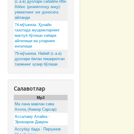
(с.а.в) дуолари сабабли Ибн
Аббос (розияллоҳу анҳу)
умматнинг энг доносига
айланди
74-мўъжиза. Ҳунайн
ғазотида мушрикларнинг
мағлуб бўлиши хабари
айтилиши ва уларнинг
енгилиши
75-мўъжиза. Набий (с.а.в)
дуолари билан пиширилган
таомнинг ҳозир бўлиши
Салавотлар
Mp3
Ма лана мавлан сива
Аллоҳ (Аммор Сарсар)
Ассаламу Алайка -
Эрназаров Даврон
Ассубҳу бада - Пирҳонов