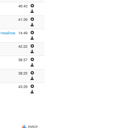
46:43
41:39
ўлмайлик
14:49
42:22
38:37
38:25
43:29
20522