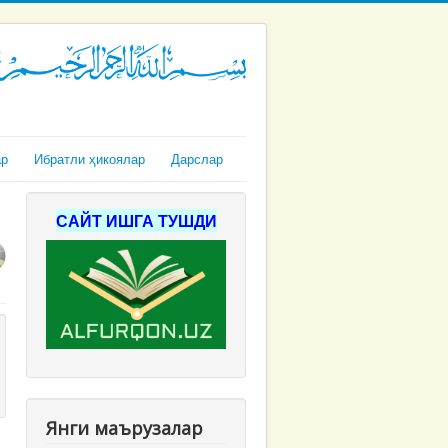
ар
Ибратли ҳикоялар
Дарслар
САЙТ ИШГА ТУШДИ
Янги маърузалар