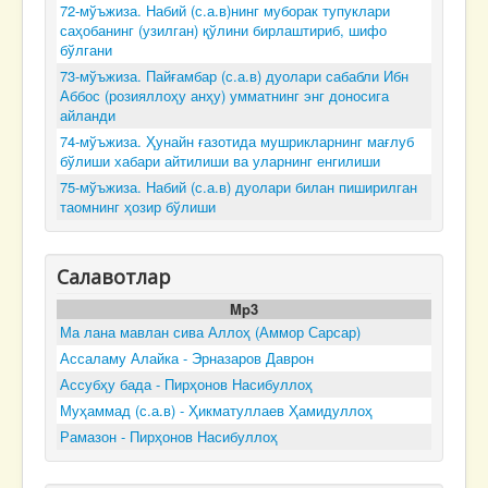
72-мўъжиза. Набий (с.а.в)нинг муборак тупуклари
саҳобанинг (узилган) қўлини бирлаштириб, шифо
бўлгани
73-мўъжиза. Пайғамбар (с.а.в) дуолари сабабли Ибн
Аббос (розияллоҳу анҳу) умматнинг энг доносига
айланди
74-мўъжиза. Ҳунайн ғазотида мушрикларнинг мағлуб
бўлиши хабари айтилиши ва уларнинг енгилиши
75-мўъжиза. Набий (с.а.в) дуолари билан пиширилган
таомнинг ҳозир бўлиши
Салавотлар
Mp3
Ма лана мавлан сива Аллоҳ (Аммор Сарсар)
Ассаламу Алайка - Эрназаров Даврон
Ассубҳу бада - Пирҳонов Насибуллоҳ
Муҳаммад (с.а.в) - Ҳикматуллаев Ҳамидуллоҳ
Рамазон - Пирҳонов Насибуллоҳ