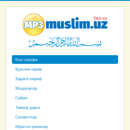
Бош саҳифа
Қуръони карим
Ҳадиси шариф
Маърузалар
Сийрат
Тажвид дарси
Салавотлар
Ибратли ҳикоялар