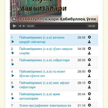
00:00
00:00
1
Пайғамбаримиз (с.а.в) ватанни
28:56
қандай севганлар
2
Пайғамбаримиз (с.а.в) гўзал намуна
34:38
соҳиби
3
Пайғамбаримиз (с.а.в) сийратлари
26:55
4
Пайғамбаримиз (с.а.в) га нозил
28:00
бўлган сўнгги оят
5
Пайғамбаримиз (с.а.в) нинг афзал
28:10
сифатлари
6
Пайғамбаримиз (с.а.в) ирим
30:44
қилганларми
7
Усмон мусҳафининг жамланиши ва
21:16