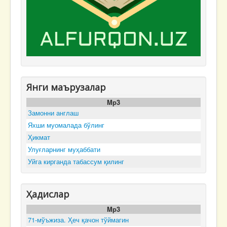
Янги маърузалар
Mp3
Замонни англаш
Яхши муомалада бўлинг
Ҳикмат
Улуғларнинг муҳаббати
Уйга кирганда табассум қилинг
Ҳадислар
Mp3
71-мўъжиза. Ҳеч қачон тўймагин