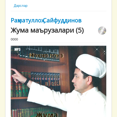
Дарслар
Раҳматуллоҳ Сайфуддинов
Жума маърузалари (5)
0000