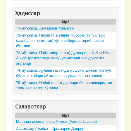
Ҳадислар
Mp3
71-мўъжиза. Ҳеч қачон тўймагин
72-мўъжиза. Набий (с.а.в)нинг муборак тупуклари
саҳобанинг (узилган) қўлини бирлаштириб, шифо
бўлгани
73-мўъжиза. Пайғамбар (с.а.в) дуолари сабабли Ибн
Аббос (розияллоҳу анҳу) умматнинг энг доносига
айланди
74-мўъжиза. Ҳунайн ғазотида мушрикларнинг мағлуб
бўлиши хабари айтилиши ва уларнинг енгилиши
75-мўъжиза. Набий (с.а.в) дуолари билан пиширилган
таомнинг ҳозир бўлиши
Салавотлар
Mp3
Ма лана мавлан сива Аллоҳ (Аммор Сарсар)
Ассаламу Алайка - Эрназаров Даврон