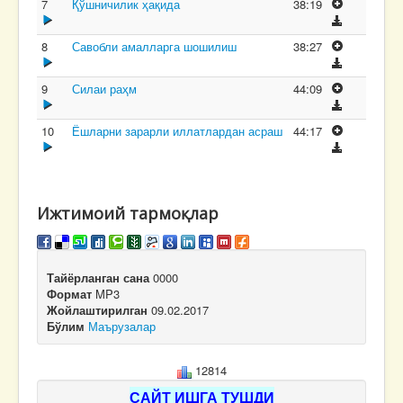
7
Қўшничилик ҳақида
38:19
8
Савобли амалларга шошилиш
38:27
9
Силаи раҳм
44:09
10
Ёшларни зарарли иллатлардан асраш
44:17
Ижтимоий тармоқлар
Тайёрланган сана
0000
Формат
MP3
Жойлаштирилган
09.02.2017
Бўлим
Маърузалар
12814
САЙТ ИШГА ТУШДИ