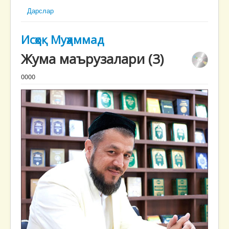
Дарслар
Исҳоқ Муҳаммад
Жума маърузалари (3)
0000