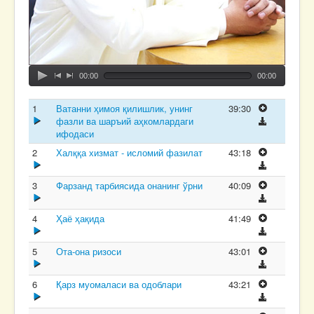
00:00
00:00
1
Ватанни ҳимоя қилишлик, унинг
39:30
фазли ва шаръий аҳкомлардаги
ифодаси
2
Халққа хизмат - исломий фазилат
43:18
3
Фарзанд тарбиясида онанинг ўрни
40:09
4
Ҳаё ҳақида
41:49
5
Ота-она ризоси
43:01
6
Қарз муомаласи ва одоблари
43:21