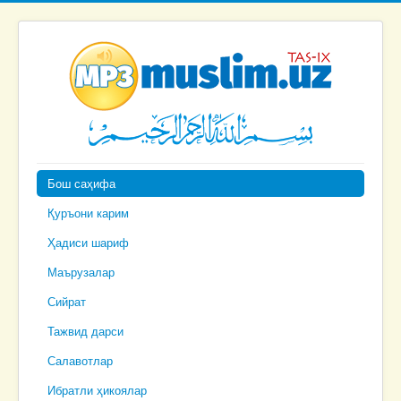
Бош саҳифа
Қуръони карим
Ҳадиси шариф
Маърузалар
Сийрат
Тажвид дарси
Салавотлар
Ибратли ҳикоялар