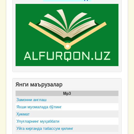
Янги маърузалар
Mp3
Замонни англаш
Яхши муомалада бўлинг
Ҳикмат
Улуғларнинг муҳаббати
Уйга кирганда табассум қилинг