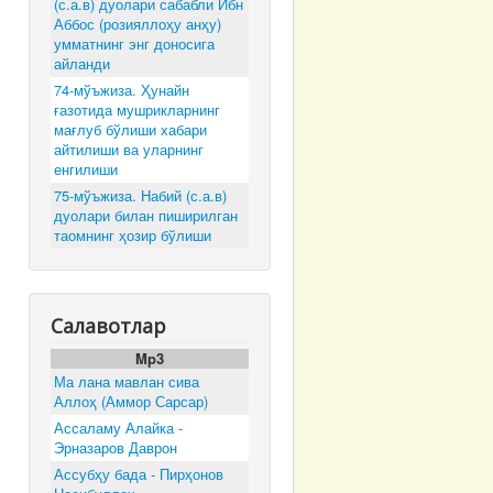
(с.а.в) дуолари сабабли Ибн
Аббос (розияллоҳу анҳу)
умматнинг энг доносига
айланди
74-мўъжиза. Ҳунайн
ғазотида мушрикларнинг
мағлуб бўлиши хабари
айтилиши ва уларнинг
енгилиши
75-мўъжиза. Набий (с.а.в)
дуолари билан пиширилган
таомнинг ҳозир бўлиши
Салавотлар
Mp3
Ма лана мавлан сива
Аллоҳ (Аммор Сарсар)
Ассаламу Алайка -
Эрназаров Даврон
Ассубҳу бада - Пирҳонов