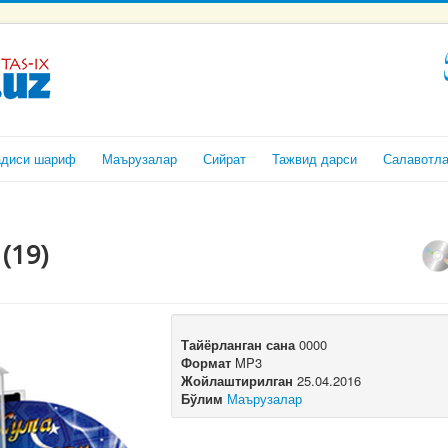
адиси шариф
Маърузалар
Сийрат
Тажвид дарси
Салавотл
(19)
Тайёрланган сана
0000
Формат
MP3
Жойлаштирилган
25.04.2016
Бўлим
Маърузалар