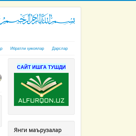
ар
Ибратли ҳикоялар
Дарслар
САЙТ ИШГА ТУШДИ
Янги маърузалар