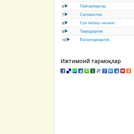
Пайғамбарлар
6
Саломатлик
7
Сув бебаҳо неъмат
8
Тақводорлик
9
Ватанпарварлик
10
Ижтимоий тармоқлар