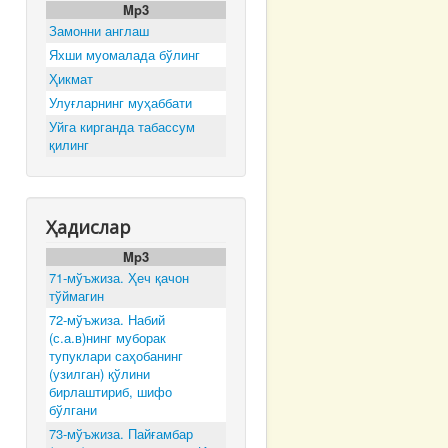
Mp3
Замонни англаш
Яхши муомалада бўлинг
Ҳикмат
Улуғларнинг муҳаббати
Уйга кирганда табассум
қилинг
Ҳадислар
Mp3
71-мўъжиза. Ҳеч қачон
тўймагин
72-мўъжиза. Набий
(с.а.в)нинг муборак
тупуклари саҳобанинг
(узилган) қўлини
бирлаштириб, шифо
бўлгани
73-мўъжиза. Пайғамбар