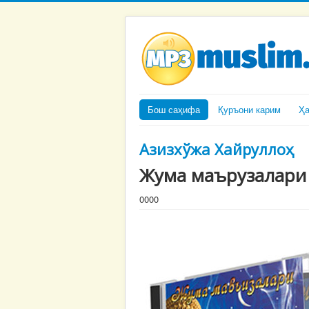
Бош саҳифа
Қуръони карим
Ҳ
Азизхўжа Хайруллоҳ
Жума маърузалари 
0000