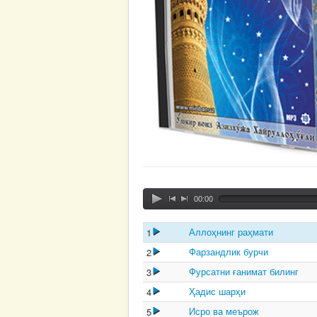
00:00
Аллоҳнинг раҳмати
1
Фарзандлик бурчи
2
Фурсатни ғанимат билинг
3
Ҳадис шарҳи
4
Исро ва меърож
5