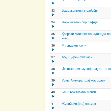
33
Бадр жангининг сабаби
34
Фаришталар бир сафда
35
Ҳазрати Алининг хонадонида по
қуёш
36
Маънавият сепи
37
Абу Суфён фитнаси
38
Итоаткорлик муваффақият гаро
39
Умму Аммора (р.а) жасорати
40
Бани мустаълиқ жанги
41
Жувайрия (р.а) онамиз