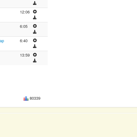
12:06
6:05
ар
6:40
13:59
80339