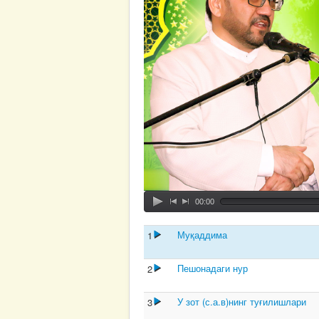
00:00
Муқаддима
1
Пешонадаги нур
2
У зот (с.а.в)нинг туғилишлари
3