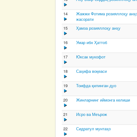
14
Жажжи Фотима розияллоҳу анҳо
жасорати
15
Ҳамза розияллоҳу анҳу
16
Умар ибн Ҳаттоб
17
Юксак мукофот
18
Саҳифа воқеаси
19
Тоифда қилинган дуо
20
Жинларнинг иймонга келиши
21
Исро ва Меърож
22
Сидратул мунтаҳо