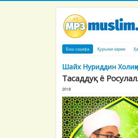
Бош саҳифа
Қуръони карим
Ҳ
Шайх Нуриддин Холиқ
Тасаддуқ ё Росулал
2018