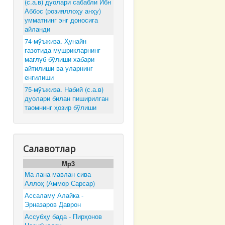
(с.а.в) дуолари сабабли Ибн
Аббос (розияллоҳу анҳу)
умматнинг энг доносига
айланди
74-мўъжиза. Ҳунайн
ғазотида мушрикларнинг
мағлуб бўлиши хабари
айтилиши ва уларнинг
енгилиши
75-мўъжиза. Набий (с.а.в)
дуолари билан пиширилган
таомнинг ҳозир бўлиши
Салавотлар
Mp3
Ма лана мавлан сива
Аллоҳ (Аммор Сарсар)
Ассаламу Алайка -
Эрназаров Даврон
Ассубҳу бада - Пирҳонов