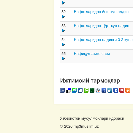
52
Вафотларидан беш кун олдин
53
Вафотларидан тўрт кун олдин
54
Вафотларидан олдинги 3-2 кунл
55
Рафиқул-аъло сари
Ижтимоий тармоқлар
Ўзбекистон мусулмонлари идораси
© 2026 mp3muslim.uz