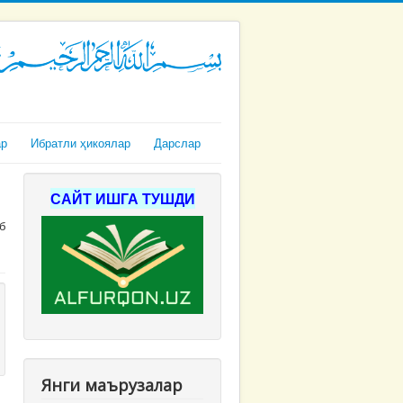
ар
Ибратли ҳикоялар
Дарслар
САЙТ ИШГА ТУШДИ
Янги маърузалар