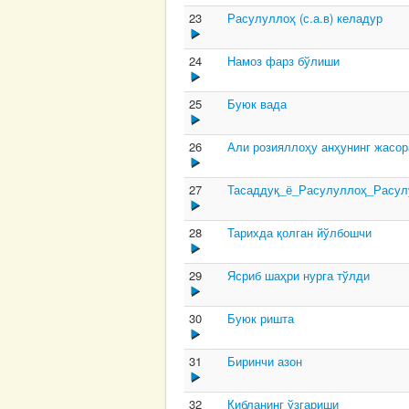
23
Расулуллоҳ (с.а.в) келадур
24
Намоз фарз бўлиши
25
Буюк вада
26
Али розияллоҳу анҳунинг жасор
27
Тасаддуқ_ё_Расулуллоҳ_Расул
28
Тарихда қолган йўлбошчи
29
Ясриб шаҳри нурга тўлди
30
Буюк ришта
31
Биринчи азон
32
Қибланинг ўзгариши