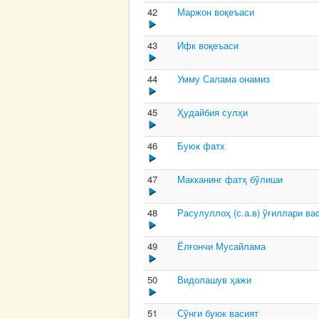
42
Маржон воқеъаси
43
Ифк воқеъаси
44
Умму Салама онамиз
45
Ҳудайбия сулҳи
46
Буюк фатх
47
Макканинг фатҳ бўлиши
48
Расулуллоҳ (с.а.в) ўғиллари ва
49
Ёлғончи Мусайлама
50
Видолашув ҳажи
51
Сўнги буюк васият