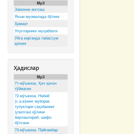
Mp3
Замонни англаш
Яхши муомалада бўлинг
Ҳикмат
Улуғларнинг муҳаббати
Уйга кирганда табассум
қилинг
Ҳадислар
Mp3
71-мўъжиза. Ҳеч қачон
тўймагин
72-мўъжиза. Набий
(с.а.в)нинг муборак
тупуклари саҳобанинг
(узилган) қўлини
бирлаштириб, шифо
бўлгани
73-мўъжиза. Пайғамбар