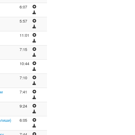
6:07
5:57
11:01
7:15
10:44
7:10
ри
7:41
9:24
олиши)
6:05
ҳу
7:44