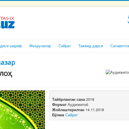
адиси шариф
Маърузалар
Сийрат
Тажвид дарси
Салавотл
назар
лоҳ
Тайёрланган сана
2018
Формат
Аудиокитоб
Жойлаштирилган
14.11.2018
Бўлим
Сийрат