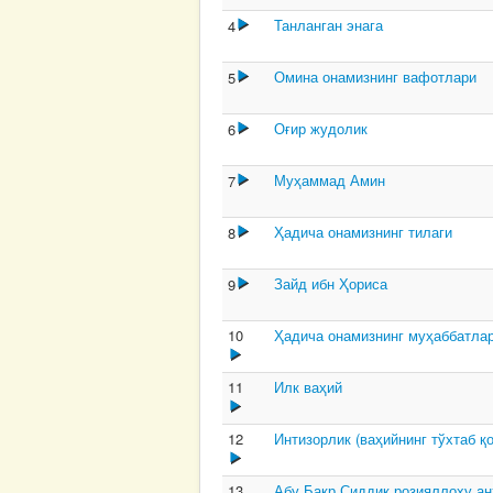
Танланган энага
4
Омина онамизнинг вафотлари
5
Оғир жудолик
6
Муҳаммад Амин
7
Ҳадича онамизнинг тилаги
8
Зайд ибн Ҳориса
9
10
Ҳадича онамизнинг муҳаббатла
11
Илк ваҳий
12
Интизорлик (ваҳийнинг тўхтаб қ
13
Абу Бакр Сиддиқ розияллоҳу ан