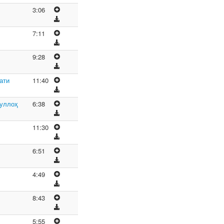
3:06
7:11
9:28
ати
11:40
уллоҳ
6:38
11:30
6:51
4:49
8:43
5:55