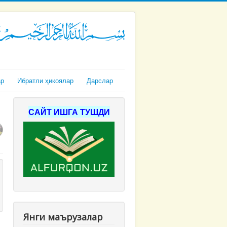
ар
Ибратли ҳикоялар
Дарслар
САЙТ ИШГА ТУШДИ
Янги маърузалар