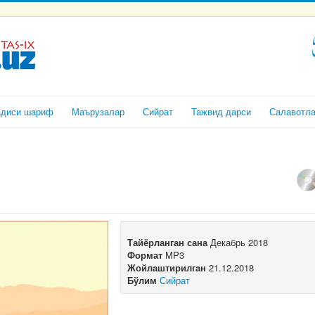
адиси шариф
Маърузалар
Сийрат
Тажвид дарси
Салавотл
Тайёрланган сана
Декабрь 2018
Формат
MP3
Жойлаштирилган
21.12.2018
Бўлим
Сийрат