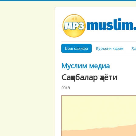
Бош саҳифа
Қуръони карим
Ҳ
Муслим медиа
Саҳобалар ҳаёти
2018