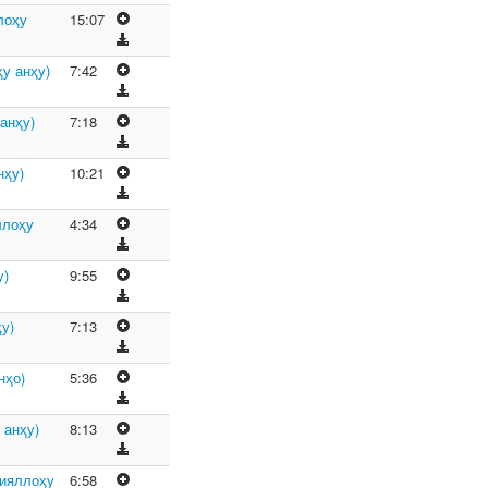
лоҳу
15:07
у анҳу)
7:42
анҳу)
7:18
нҳу)
10:21
ллоҳу
4:34
у)
9:55
у)
7:13
нҳо)
5:36
 анҳу)
8:13
зияллоҳу
6:58