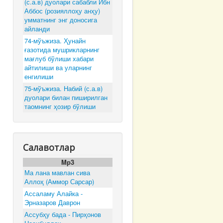
(с.а.в) дуолари сабабли Ибн
Аббос (розияллоҳу анҳу)
умматнинг энг доносига
айланди
74-мўъжиза. Ҳунайн
ғазотида мушрикларнинг
мағлуб бўлиши хабари
айтилиши ва уларнинг
енгилиши
75-мўъжиза. Набий (с.а.в)
дуолари билан пиширилган
таомнинг ҳозир бўлиши
Салавотлар
Mp3
Ма лана мавлан сива
Аллоҳ (Аммор Сарсар)
Ассаламу Алайка -
Эрназаров Даврон
Ассубҳу бада - Пирҳонов