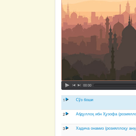
00:00
Сўз боши
1
Абдуллоҳ ибн Ҳузофа (розиялло
2
Хадича онамиз (розияллоҳу анҳ
3