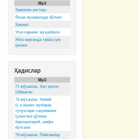
Mp3
Замонни англаш
Яхши муомалада бўлинг
Ҳикмат
Улуғларнинг муҳаббати
Уйга кирганда табассум
қилинг
Ҳадислар
Mp3
71-мўъжиза. Ҳеч қачон
тўймагин
72-мўъжиза. Набий
(с.а.в)нинг муборак
тупуклари саҳобанинг
(узилган) қўлини
бирлаштириб, шифо
бўлгани
73-мўъжиза. Пайғамбар