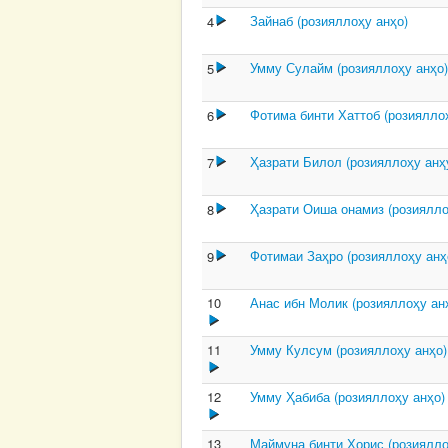
Зайнаб (розияллоҳу анҳо)
4
Умму Сулайм (розияллоҳу анҳо
5
Фотима бинти Хаттоб (розиялло
6
Ҳазрати Билол (розияллоҳу анҳ
7
Ҳазрати Оиша онамиз (розиялло
8
Фотимаи Заҳро (розияллоҳу анҳ
9
10
Анас ибн Молик (розияллоҳу ан
11
Умму Кулсум (розияллоҳу анҳо)
12
Умму Ҳабиба (розияллоҳу анҳо)
13
Маймуна бинти Ҳорис (розиялло