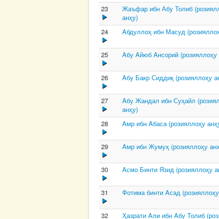
23
Жаъфар ибн Абу Толиб (розиял
анҳу)
24
Aбдуллоҳ ибн Масуд (розияллоҳ
25
Aбу Aйюб Aнсорий (розияллоҳу 
26
Aбу Бакр Сиддиқ (розияллоҳу а
27
Aбу Жандал ибн Суҳайл (розия
анҳу)
28
Aмр ибн Aбаса (розияллоҳу анҳ
29
Aмр ибн Жумуҳ (розияллоҳу анҳ
30
Aсмо Бинти Язид (розияллоҳу а
31
Фотима бинти Aсад (розияллоҳу
32
Ҳазрати Aли ибн Aбу Толиб (ро