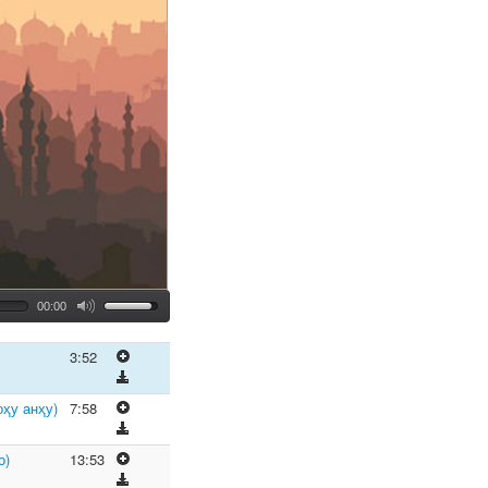
00:00
3:52
ҳу анҳу)
7:58
о)
13:53