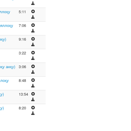
яллоҳу
5:11
ияллоҳу
7:06
нҳу)
9:16
3:22
ҳу анҳу)
3:06
ллоҳу
8:48
у)
13:54
у)
8:20