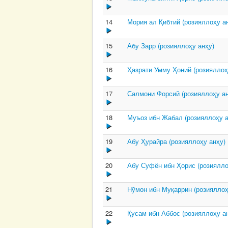
14
Мория ал Қибтий (розияллоҳу а
15
Абу Зарр (розияллоҳу анҳу)
16
Ҳазрати Умму Ҳоний (розияллоҳ
17
Салмони Форсий (розияллоҳу ан
18
Муъоз ибн Жабал (розияллоҳу а
19
Абу Ҳурайра (розияллоҳу анҳу)
20
Абу Суфён ибн Ҳорис (розиялло
21
Нўмон ибн Муқаррин (розияллоҳ
22
Қусам ибн Аббос (розияллоҳу а