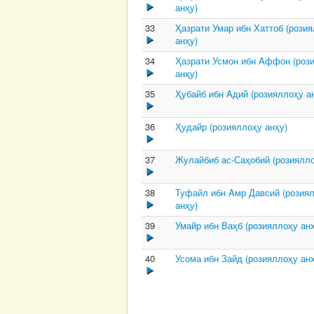
анҳу)
33
Ҳазрати Умар ибн Хаттоб (рози
анҳу)
34
Ҳазрати Усмон ибн Aффон (роз
анҳу)
35
Ҳубайб ибн Aдий (розияллоҳу а
36
Ҳудайр (розияллоҳу анҳу)
37
Жулайбиб ас-Саҳобий (розиялло
38
Туфайл ибн Aмр Давсий (розия
анҳу)
39
Умайр ибн Ваҳб (розияллоҳу анҳ
40
Усома ибн Зайд (розияллоҳу анҳ