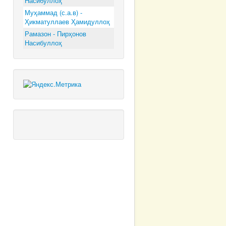
Насибуллоҳ
Муҳаммад (с.а.в) -
Ҳикматуллаев Ҳамидуллоҳ
Рамазон - Пирҳонов
Насибуллоҳ