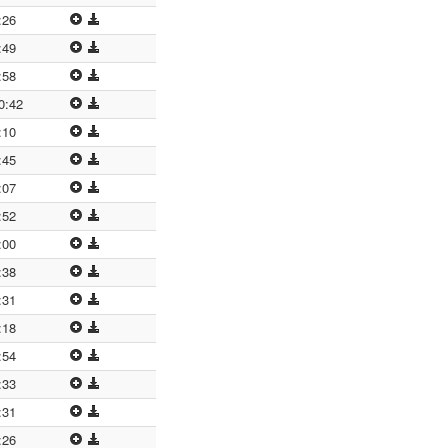
:26
:49
:58
0:42
:10
:45
:07
:52
:00
:38
:31
:18
:54
:33
:31
:26