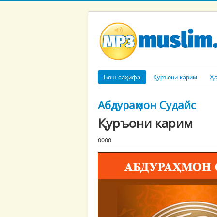
Бош саҳифа
Қуръони карим
Ҳ
Абдураҳмон Судайс
Қуръони карим
0000