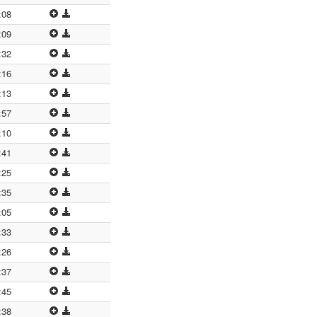
:08
:09
:32
:16
:13
:57
:10
:41
:25
:35
:05
:33
:26
:37
:45
:38