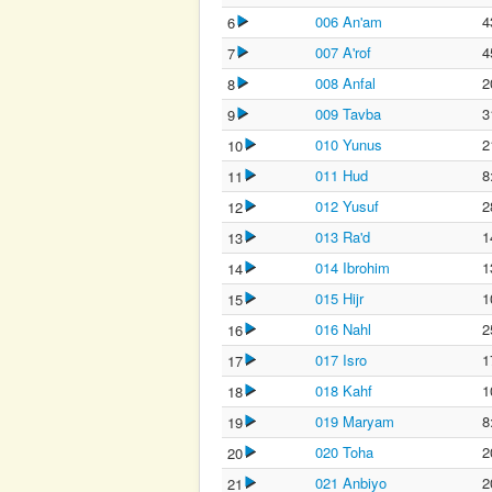
006 An'am
4
6
007 A'rof
4
7
008 Anfal
2
8
009 Tavba
3
9
010 Yunus
2
10
011 Hud
8
11
012 Yusuf
2
12
013 Ra'd
1
13
014 Ibrohim
1
14
015 Hijr
1
15
016 Nahl
2
16
017 Isro
1
17
018 Kahf
1
18
019 Maryam
8
19
020 Toha
2
20
021 Anbiyo
2
21