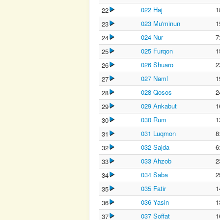
022 Haj
1
22
023 Mu'minun
1
23
024 Nur
7
24
025 Furqon
1
25
026 Shuaro
2
26
027 Naml
1
27
028 Qosos
2
28
029 Ankabut
1
29
030 Rum
1
30
031 Luqmon
8
31
032 Sajda
6
32
033 Ahzob
2
33
034 Saba
2
34
035 Fatir
1
35
036 Yasin
1
36
037 Soffat
1
37