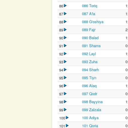
086 Toriq
1
86
087 A'la
1
87
088 G'oshiya
1
88
089 Fajr
2
89
090 Balad
1
90
091 Shams
0
91
092 Layl
1
92
093 Zuha
0
93
094 Sharh
0
94
095 Tiyn
0
95
096 Alaq
1
96
097 Qodr
0
97
098 Bayyina
1
98
099 Zalzala
0
99
100 Adiya
0
100
101 Qoria
0
101