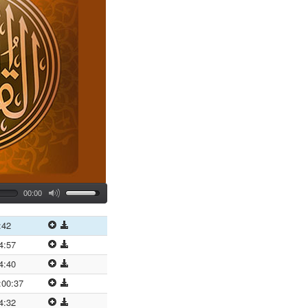
00:00
:42
4:57
4:40
:00:37
4:32