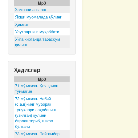
Mp3
Замонни англаш
Яхши муомалада бўлинг
Ҳикмат
Улуғларнинг муҳаббати
Уйга кирганда табассум
қилинг
Ҳадислар
Mp3
71-мўъжиза. Ҳеч қачон
тўймагин
72-мўъжиза. Набий
(с.а.в)нинг муборак
тупуклари саҳобанинг
(узилган) қўлини
бирлаштириб, шифо
бўлгани
73-мўъжиза. Пайғамбар