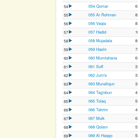
054 Qomar
6
54
055 Ar Rohman
8
55
056 Vaqia
8
56
057 Hadid
1
57
058 Mujadala
8
58
059 Hashr
7
59
060 Mumtahana
6
60
061 Soff
3
61
062 Jum'a
3
62
063 Munafiqun
3
63
064 Tag'obun
4
64
065 Tolaq
5
65
066 Tahrim
4
66
067 Mulk
6
67
068 Qolam
5
68
069 Al Haqqo
5
69