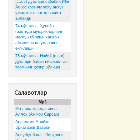
(с.а.в) дуолари сабабли Ибн
Аббос (розияллоҳу анҳу)
умматнинг энг доносига
айланди
74-мўъжиза. Ҳунайн
ғазотида мушрикларнинг
мағлуб бўлиши хабари
айтилиши ва уларнинг
енгилиши
75-мўъжиза. Набий (с.а.в)
дуолари билан пиширилган
таомнинг ҳозир бўлиши
Салавотлар
Mp3
Ма лана мавлан сива
Аллоҳ (Аммор Сарсар)
Ассаламу Алайка -
Эрназаров Даврон
Ассубҳу бада - Пирҳонов