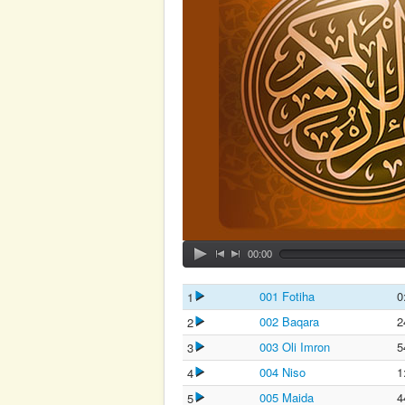
00:00
001 Fotiha
0
1
002 Baqara
2
2
003 Oli Imron
5
3
004 Niso
1
4
005 Maida
4
5