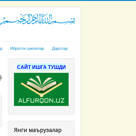
ар
Ибратли ҳикоялар
Дарслар
САЙТ ИШГА ТУШДИ
Янги маърузалар