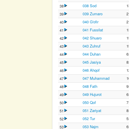
038 Sod
1
38
039 Zumaro
2
39
040 G'ofir
2
40
041 Fussilat
1
41
042 Shuaro
1
42
043 Zuhruf
1
43
044 Duhan
6
44
045 Jasiya
8
45
046 Ahqof
1
46
047 Muhammad
1
47
048 Fath
9
48
049 Hujurot
6
49
050 Qof
7
50
051 Zariyat
8
51
052 Tur
5
52
053 Najm
6
53