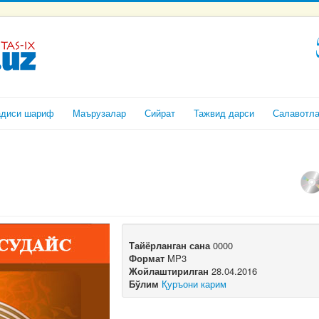
адиси шариф
Маърузалар
Сийрат
Тажвид дарси
Салавотл
Тайёрланган сана
0000
Формат
MP3
Жойлаштирилган
28.04.2016
Бўлим
Қуръони карим