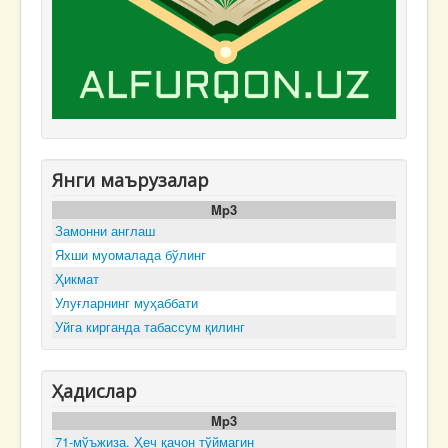
Янги маърузалар
Mp3
Замонни англаш
Яхши муомалада бўлинг
Ҳикмат
Улуғларнинг муҳаббати
Уйга кирганда табассум қилинг
Ҳадислар
Mp3
71-мўъжиза. Ҳеч қачон тўймагин