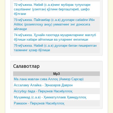
72-мўъжиза. Набий (с.а.в)нинг муборак тупуклари
саҳобанинг (узилган) қўлини бирлаштириб, шифо
бўлгани
73-мўъжиза. Пайғамбар (с.а.в) дуолари сабабли Ибн
Аббос (розияллоҳу анҳу) умматнинг энг доносига
айланди
74-мўъжиза. Ҳунайн ғазотида мушрикларнинг мағлуб
бўлиши хабари айтилиши ва уларнинг енгилиши
75-мўъжиза. Набий (с.а.в) дуолари билан пиширилган
таомнинг ҳозир бўлиши
Салавотлар
Mp3
Ма лана мавлан сива Аллоҳ (Аммор Сарсар)
Ассаламу Алайка - Эрназаров Даврон
Ассубҳу бада - Пирҳонов Насибуллоҳ
Муҳаммад (с.а.в) - Ҳикматуллаев Ҳамидуллоҳ
Рамазон - Пирҳонов Насибуллоҳ