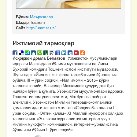
Бўлим
Маърузалар
Шаҳар
Тошкент
Сайт
http://ummat.uz/
Ижтимоий тармоқлар
Исҳоқжон домла Бегматов
Ўзбекистон мусулмонлари
идораси Масжидлар бўлими мутахассиси ва Имом
Бухорий номидаги Тошкент ислом институти мударриси.
Шунингдек «Йилнинг энг фаол тарғиботчиси йўналиши»
бўйича III – ўрин соҳиби, «Йил имоми – 2015» кўрик
танлови ғолиби, Вазирлар Маҳкамаси ҳузуридаги Дин
ишлари бўйича қўмита, Ўзбекистон мусулмонлари идораси,
Тошкент ислом университети, Матбуот ва ахборот
агентлиги, Ўзбекистон Миллий телерадиокомпанияси
ҳамкорлигидаги ташкил этилган «Сарҳисоб» танлови I –
ўрин соҳиби, «Олтин қалам» ХI Миллий мукофоти халқаро
танловининг «Энг яхши журналистик материал учун
миллий мукофот» номинацияси, интернет-журналистика
йўналиши бўйича II-ўрин соҳиби.