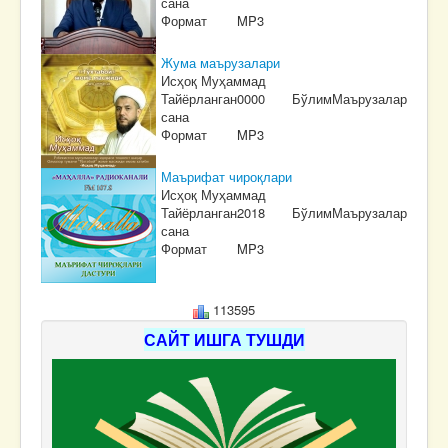
сана
Формат
MP3
Жума маърузалари
Исҳоқ Муҳаммад
Тайёрланган
0000
Бўлим
Маърузалар
сана
Формат
MP3
Маърифат чироқлари
Исҳоқ Муҳаммад
Тайёрланган
2018
Бўлим
Маърузалар
сана
Формат
MP3
113595
САЙТ ИШГА ТУШДИ