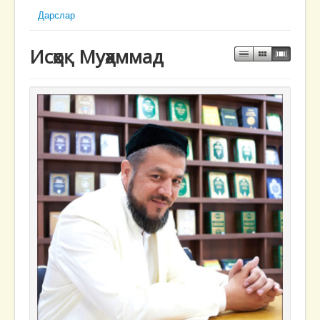
Дарслар
Исҳоқ Муҳаммад