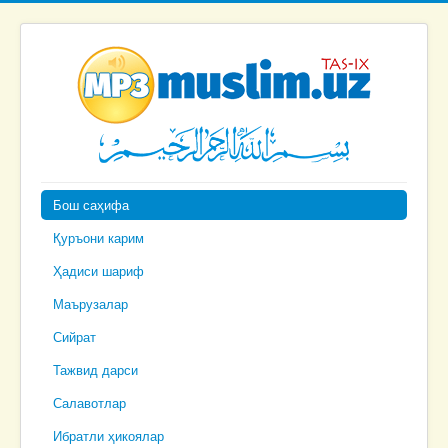
Бош саҳифа
Қуръони карим
Ҳадиси шариф
Маърузалар
Сийрат
Тажвид дарси
Салавотлар
Ибратли ҳикоялар