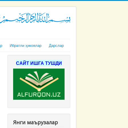
ар
Ибратли ҳикоялар
Дарслар
САЙТ ИШГА ТУШДИ
Янги маърузалар