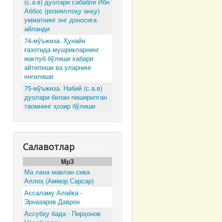
(с.а.в) дуолари сабабли Ибн
Аббос (розияллоҳу анҳу)
умматнинг энг доносига
айланди
74-мўъжиза. Ҳунайн
ғазотида мушрикларнинг
мағлуб бўлиши хабари
айтилиши ва уларнинг
енгилиши
75-мўъжиза. Набий (с.а.в)
дуолари билан пиширилган
таомнинг ҳозир бўлиши
Салавотлар
Mp3
Ма лана мавлан сива
Аллоҳ (Аммор Сарсар)
Ассаламу Алайка -
Эрназаров Даврон
Ассубҳу бада - Пирҳонов