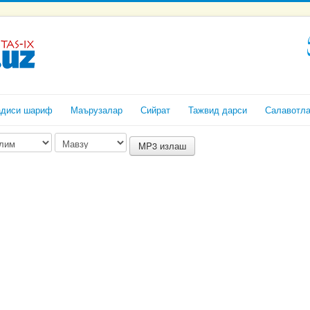
адиси шариф
Маърузалар
Сийрат
Тажвид дарси
Салавотл