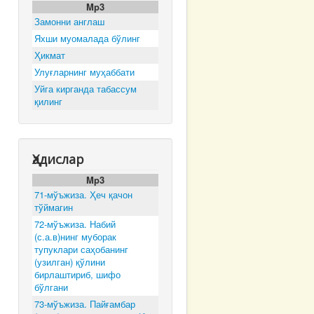
Mp3
Замонни англаш
Яхши муомалада бўлинг
Ҳикмат
Улуғларнинг муҳаббати
Уйга кирганда табассум
қилинг
Ҳадислар
Mp3
71-мўъжиза. Ҳеч қачон
тўймагин
72-мўъжиза. Набий
(с.а.в)нинг муборак
тупуклари саҳобанинг
(узилган) қўлини
бирлаштириб, шифо
бўлгани
73-мўъжиза. Пайғамбар