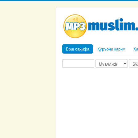
Бош саҳифа
Қуръони карим
Ҳ