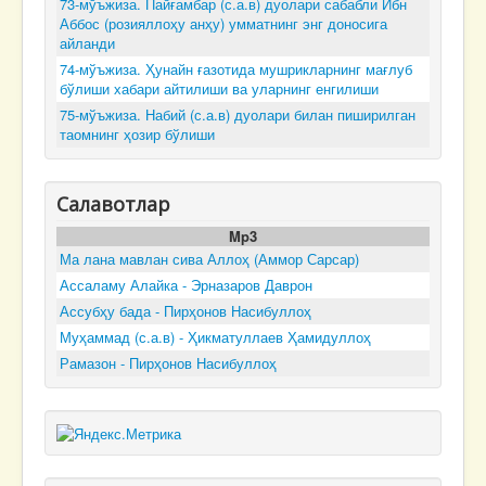
73-мўъжиза. Пайғамбар (с.а.в) дуолари сабабли Ибн
Аббос (розияллоҳу анҳу) умматнинг энг доносига
айланди
74-мўъжиза. Ҳунайн ғазотида мушрикларнинг мағлуб
бўлиши хабари айтилиши ва уларнинг енгилиши
75-мўъжиза. Набий (с.а.в) дуолари билан пиширилган
таомнинг ҳозир бўлиши
Салавотлар
Mp3
Ма лана мавлан сива Аллоҳ (Аммор Сарсар)
Ассаламу Алайка - Эрназаров Даврон
Ассубҳу бада - Пирҳонов Насибуллоҳ
Муҳаммад (с.а.в) - Ҳикматуллаев Ҳамидуллоҳ
Рамазон - Пирҳонов Насибуллоҳ