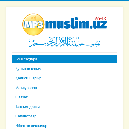
Бош саҳифа
Қуръони карим
Ҳадиси шариф
Маърузалар
Сийрат
Тажвид дарси
Салавотлар
Ибратли ҳикоялар