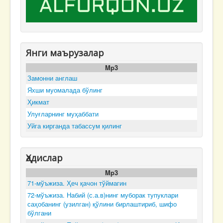
Янги маърузалар
Mp3
Замонни англаш
Яхши муомалада бўлинг
Ҳикмат
Улуғларнинг муҳаббати
Уйга кирганда табассум қилинг
Ҳадислар
Mp3
71-мўъжиза. Ҳеч қачон тўймагин
72-мўъжиза. Набий (с.а.в)нинг муборак тупуклари
саҳобанинг (узилган) қўлини бирлаштириб, шифо
бўлгани