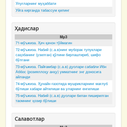
Улуғларнинг муҳаббати
Уйга кирганда табассум қилинг
Ҳадислар
Mp3
71-мўъжиза. Ҳеч қачон тўймагин
72-мўъжиза. Набий (с.а.в)нинг муборак тупуклари
саҳобанинг (узилган) қўлини бирлаштириб, шифо
бўлгани
73-мўъжиза. Пайғамбар (с.а.в) дуолари сабабли Ибн
Аббос (розияллоҳу анҳу) умматнинг энг доносига
айланди
74-мўъжиза. Ҳунайн ғазотида мушрикларнинг мағлуб
бўлиши хабари айтилиши ва уларнинг енгилиши
75-мўъжиза. Набий (с.а.в) дуолари билан пиширилган
таомнинг ҳозир бўлиши
Салавотлар