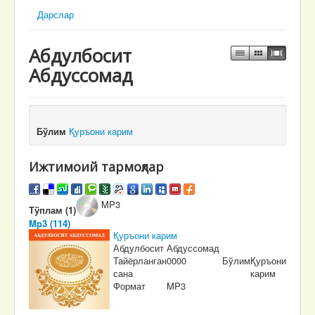
Дарслар
Абдулбосит
Абдуссомад
Бўлим
Қуръони карим
Ижтимоий тармоқлар
MP3
Тўплам (1)
Mp3 (114)
Қуръони карим
Абдулбосит Абдуссомад
Тайёрланган
0000
Бўлим
Қуръони
сана
карим
Формат
MP3