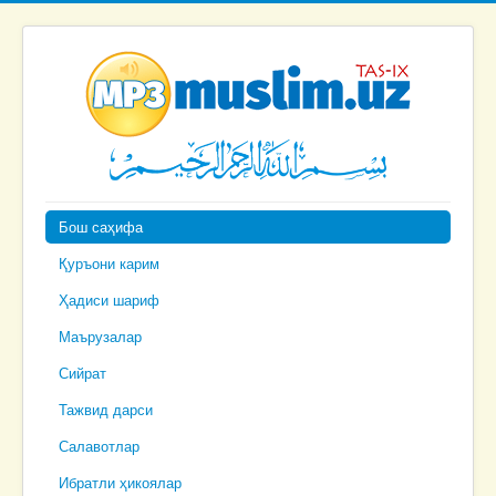
Бош саҳифа
Қуръони карим
Ҳадиси шариф
Маърузалар
Сийрат
Тажвид дарси
Салавотлар
Ибратли ҳикоялар