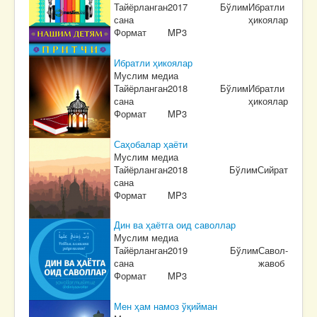
Тайёрланган
2017
Бўлим
Ибратли
сана
ҳикоялар
Формат
MP3
Ибратли ҳикоялар
Муслим медиа
Тайёрланган
2018
Бўлим
Ибратли
сана
ҳикоялар
Формат
MP3
Саҳобалар ҳаёти
Муслим медиа
Тайёрланган
2018
Бўлим
Сийрат
сана
Формат
MP3
Дин ва ҳаётга оид саволлар
Муслим медиа
Тайёрланган
2019
Бўлим
Савол-
сана
жавоб
Формат
MP3
Мен ҳам намоз ўқийман