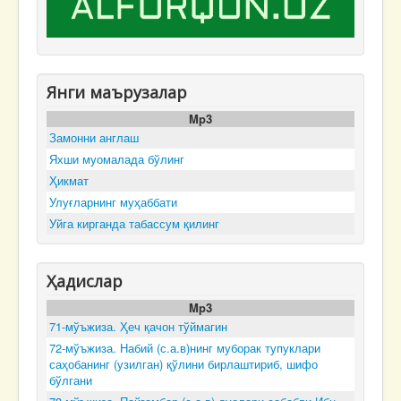
Янги маърузалар
Mp3
Замонни англаш
Яхши муомалада бўлинг
Ҳикмат
Улуғларнинг муҳаббати
Уйга кирганда табассум қилинг
Ҳадислар
Mp3
71-мўъжиза. Ҳеч қачон тўймагин
72-мўъжиза. Набий (с.а.в)нинг муборак тупуклари
саҳобанинг (узилган) қўлини бирлаштириб, шифо
бўлгани