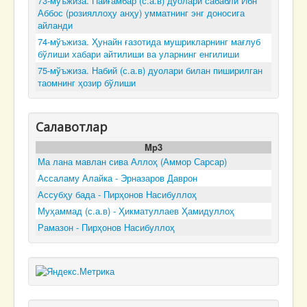
73-мўъжиза. Пайғамбар (с.а.в) дуолари сабабли Ибн
Аббос (розияллоҳу анҳу) умматнинг энг доносига
айланди
74-мўъжиза. Ҳунайн ғазотида мушрикларнинг мағлуб
бўлиши хабари айтилиши ва уларнинг енгилиши
75-мўъжиза. Набий (с.а.в) дуолари билан пиширилган
таомнинг ҳозир бўлиши
Салавотлар
Mp3
Ма лана мавлан сива Аллоҳ (Аммор Сарсар)
Ассаламу Алайка - Эрназаров Даврон
Ассубҳу бада - Пирҳонов Насибуллоҳ
Муҳаммад (с.а.в) - Ҳикматуллаев Ҳамидуллоҳ
Рамазон - Пирҳонов Насибуллоҳ