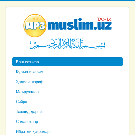
Бош саҳифа
Қуръони карим
Ҳадиси шариф
Маърузалар
Сийрат
Тажвид дарси
Салавотлар
Ибратли ҳикоялар