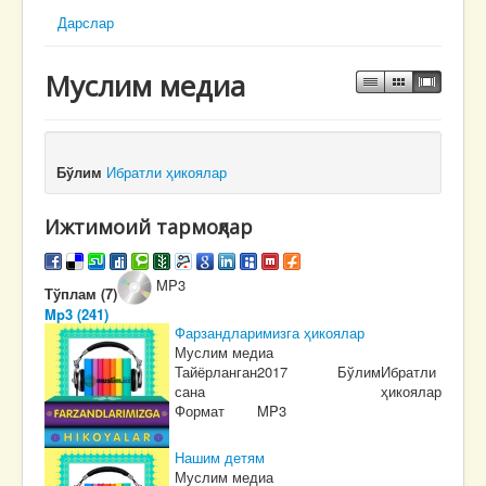
Дарслар
Муслим медиа
Бўлим
Ибратли ҳикоялар
Ижтимоий тармоқлар
MP3
Тўплам (7)
Mp3 (241)
Фарзандларимизга ҳикоялар
Муслим медиа
Тайёрланган
2017
Бўлим
Ибратли
сана
ҳикоялар
Формат
MP3
Нашим детям
Муслим медиа