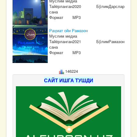
Муслим медиа
Тайёрланган
2020
Бўлим
Дарслар
сана
Формат
MP3
Раҳмат ойи Рамазон
Муслим медиа
Тайёрланган
2021
Бўлим
Рамазон
сана
Формат
MP3
146224
САЙТ ИШГА ТУШДИ