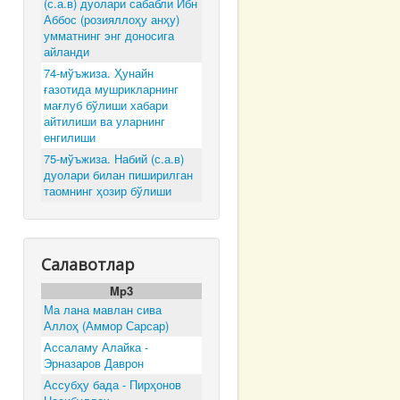
(с.а.в) дуолари сабабли Ибн
Аббос (розияллоҳу анҳу)
умматнинг энг доносига
айланди
74-мўъжиза. Ҳунайн
ғазотида мушрикларнинг
мағлуб бўлиши хабари
айтилиши ва уларнинг
енгилиши
75-мўъжиза. Набий (с.а.в)
дуолари билан пиширилган
таомнинг ҳозир бўлиши
Салавотлар
Mp3
Ма лана мавлан сива
Аллоҳ (Аммор Сарсар)
Ассаламу Алайка -
Эрназаров Даврон
Ассубҳу бада - Пирҳонов