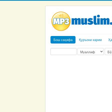
Бош саҳифа
Қуръони карим
Ҳ