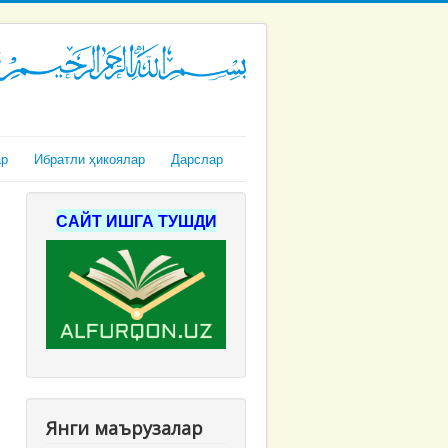
ар
Ибратли ҳикоялар
Дарслар
САЙТ ИШГА ТУШДИ
Янги маърузалар