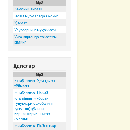
Mp3
Замонни англаш
Яхши муомалада бўлинг
Ҳикмат
Улуғларнинг муҳаббати
Уйга кирганда табассум
қилинг
Ҳадислар
Mp3
71-мўъжиза. Ҳеч қачон
тўймагин
72-мўъжиза. Набий
(с.а.в)нинг муборак
тупуклари саҳобанинг
(узилган) қўлини
бирлаштириб, шифо
бўлгани
73-мўъжиза. Пайғамбар