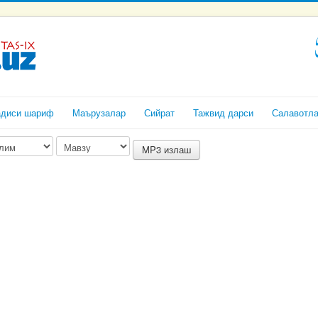
адиси шариф
Маърузалар
Сийрат
Тажвид дарси
Салавотл