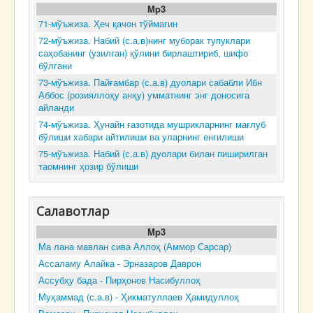
Mp3
71-мўъжиза. Ҳеч қачон тўймагин
72-мўъжиза. Набий (с.а.в)нинг муборак тупуклари
саҳобанинг (узилган) қўлини бирлаштириб, шифо
бўлгани
73-мўъжиза. Пайғамбар (с.а.в) дуолари сабабли Ибн
Аббос (розияллоҳу анҳу) умматнинг энг доносига
айланди
74-мўъжиза. Ҳунайн ғазотида мушрикларнинг мағлуб
бўлиши хабари айтилиши ва уларнинг енгилиши
75-мўъжиза. Набий (с.а.в) дуолари билан пиширилган
таомнинг ҳозир бўлиши
Салавотлар
Mp3
Ма лана мавлан сива Аллоҳ (Аммор Сарсар)
Ассаламу Алайка - Эрназаров Даврон
Ассубҳу бада - Пирҳонов Насибуллоҳ
Муҳаммад (с.а.в) - Ҳикматуллаев Ҳамидуллоҳ