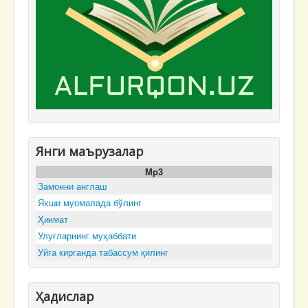
Янги маърузалар
Mp3
Замонни англаш
Яхши муомалада бўлинг
Ҳикмат
Улуғларнинг муҳаббати
Уйга кирганда табассум қилинг
Ҳадислар