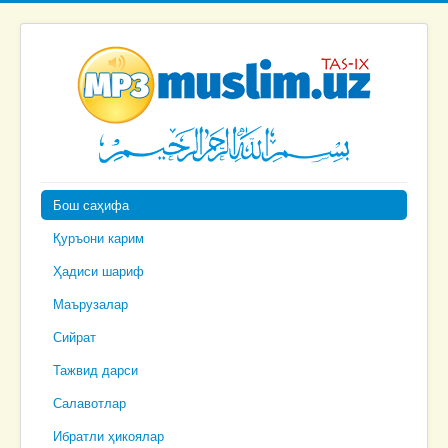
Бош саҳифа
Қуръони карим
Ҳадиси шариф
Маърузалар
Сийрат
Тажвид дарси
Салавотлар
Ибратли ҳикоялар