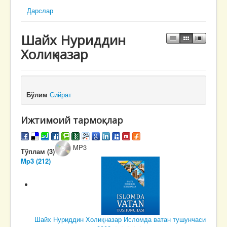
Дарслар
Шайх Нуриддин
Холиқназар
Бўлим
Сийрат
Ижтимоий тармоқлар
MP3
Тўплам (3)
Mp3 (212)
Шайх Нуриддин Холиқназар
Исломда ватан тушунчаси