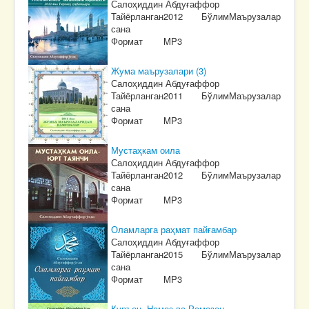
Салоҳиддин Абдуғаффор
Тайёрланган
2012
Бўлим
Маърузалар
сана
Формат
MP3
Жума маърузалари (3)
Салоҳиддин Абдуғаффор
Тайёрланган
2011
Бўлим
Маърузалар
сана
Формат
MP3
Мустаҳкам оила
Салоҳиддин Абдуғаффор
Тайёрланган
2012
Бўлим
Маърузалар
сана
Формат
MP3
Оламларга раҳмат пайғамбар
Салоҳиддин Абдуғаффор
Тайёрланган
2015
Бўлим
Маърузалар
сана
Формат
MP3
Қуръон, Намоз ва Рамазон