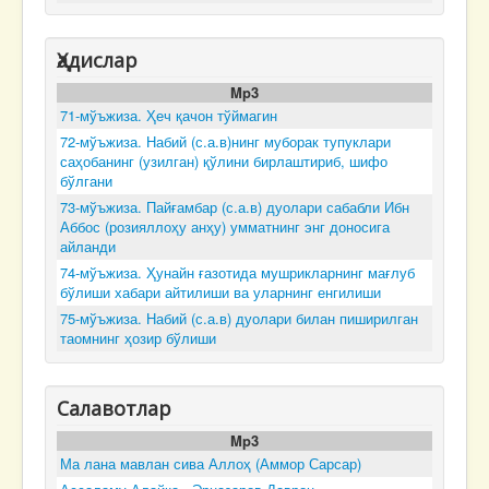
Ҳадислар
Mp3
71-мўъжиза. Ҳеч қачон тўймагин
72-мўъжиза. Набий (с.а.в)нинг муборак тупуклари
саҳобанинг (узилган) қўлини бирлаштириб, шифо
бўлгани
73-мўъжиза. Пайғамбар (с.а.в) дуолари сабабли Ибн
Аббос (розияллоҳу анҳу) умматнинг энг доносига
айланди
74-мўъжиза. Ҳунайн ғазотида мушрикларнинг мағлуб
бўлиши хабари айтилиши ва уларнинг енгилиши
75-мўъжиза. Набий (с.а.в) дуолари билан пиширилган
таомнинг ҳозир бўлиши
Салавотлар
Mp3
Ма лана мавлан сива Аллоҳ (Аммор Сарсар)