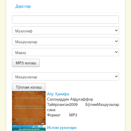
Дарслар
Абу Ҳанифа
Салоҳиддин Абдуғаффор
Тайёрланган
2009
Бўлим
Маърузалар
сана
Формат
MP3
Ислом рукнлари