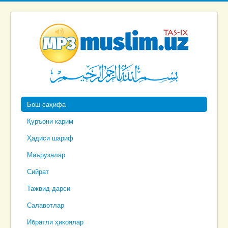
Бош саҳифа
Қуръони карим
Ҳадиси шариф
Маърузалар
Сийрат
Тажвид дарси
Салавотлар
Ибратли ҳикоялар