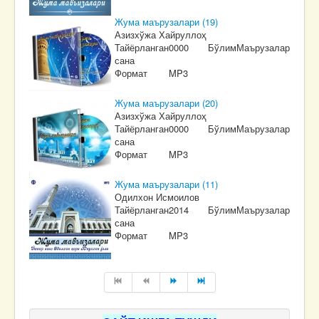
Жума маърузалари (19)
Азизхўжа Хайруллоҳ
Тайёрланган
0000
Бўлим
Маърузалар
сана
Формат
MP3
Жума маърузалари (20)
Азизхўжа Хайруллоҳ
Тайёрланган
0000
Бўлим
Маърузалар
сана
Формат
MP3
Жума маърузалари (11)
Одилхон Исмоилов
Тайёрланган
2014
Бўлим
Маърузалар
сана
Формат
MP3