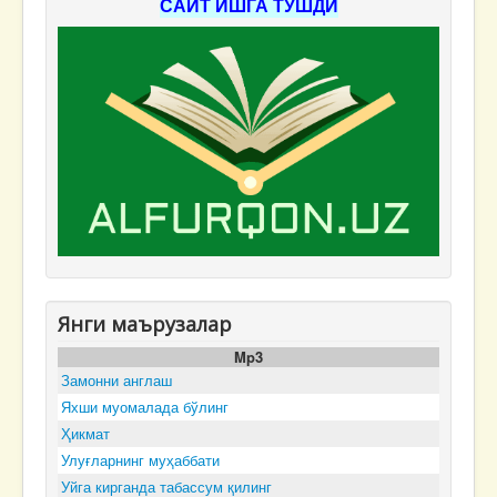
САЙТ ИШГА ТУШДИ
Янги маърузалар
Mp3
Замонни англаш
Яхши муомалада бўлинг
Ҳикмат
Улуғларнинг муҳаббати
Уйга кирганда табассум қилинг