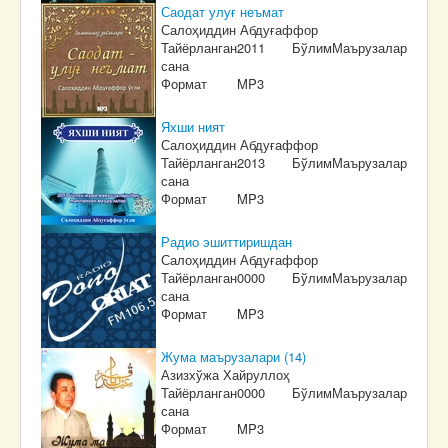
Саодат улуғ неъмат
Салоҳиддин Абдуғаффор
Тайёрланган
2011
Бўлим
Маърузалар
сана
Формат
MP3
Яхши ният
Салоҳиддин Абдуғаффор
Тайёрланган
2013
Бўлим
Маърузалар
сана
Формат
MP3
Радио эшиттиришдан
Салоҳиддин Абдуғаффор
Тайёрланган
0000
Бўлим
Маърузалар
сана
Формат
MP3
Жума маърузалари (14)
Азизхўжа Хайруллоҳ
Тайёрланган
0000
Бўлим
Маърузалар
сана
Формат
MP3