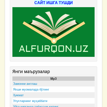
САЙТ ИШГА ТУШДИ
Янги маърузалар
Mp3
Замонни англаш
Яхши муомалада бўлинг
Ҳикмат
Улуғларнинг муҳаббати
Уйга кирганда табассум қилинг