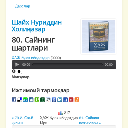
Дарслар
Шайх Нуриддин
Холиқназар
80. Сайнинг
шартлари
ҲАЖ буюк ибодатдир
(0000)
00:00
00:00
Мавзулар
Ижтимоий тармоқлар
217
« 79.2. Саъй
ҲАЖ буюк ибодатдир
81. Сайнинг
қилиш
Mp3
вожиблари »