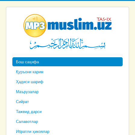
Бош саҳифа
Қуръони карим
Ҳадиси шариф
Маърузалар
Сийрат
Тажвид дарси
Салавотлар
Ибратли ҳикоялар