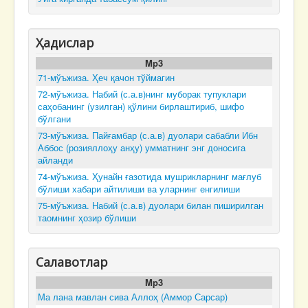
Ҳадислар
Mp3
71-мўъжиза. Ҳеч қачон тўймагин
72-мўъжиза. Набий (с.а.в)нинг муборак тупуклари
саҳобанинг (узилган) қўлини бирлаштириб, шифо
бўлгани
73-мўъжиза. Пайғамбар (с.а.в) дуолари сабабли Ибн
Аббос (розияллоҳу анҳу) умматнинг энг доносига
айланди
74-мўъжиза. Ҳунайн ғазотида мушрикларнинг мағлуб
бўлиши хабари айтилиши ва уларнинг енгилиши
75-мўъжиза. Набий (с.а.в) дуолари билан пиширилган
таомнинг ҳозир бўлиши
Салавотлар
Mp3
Ма лана мавлан сива Аллоҳ (Аммор Сарсар)