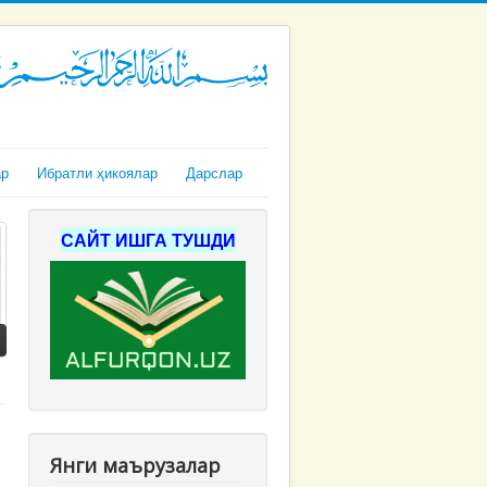
ар
Ибратли ҳикоялар
Дарслар
САЙТ ИШГА ТУШДИ
Янги маърузалар