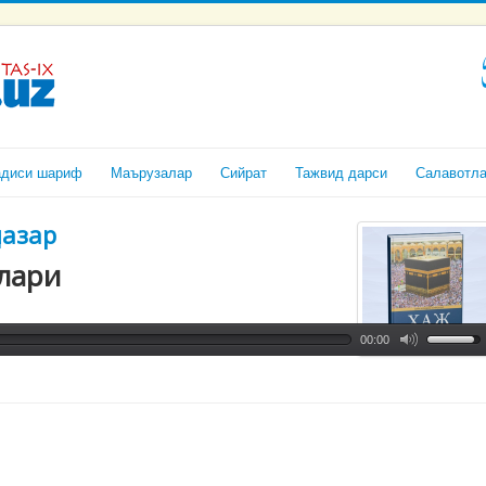
адиси шариф
Маърузалар
Сийрат
Тажвид дарси
Салавотл
назар
тлари
00:00