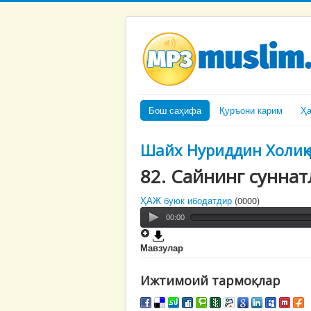
Бош саҳифа
Қуръони карим
Ҳ
Шайх Нуриддин Холиқ
82. Сайнинг сунна
ҲАЖ буюк ибодатдир
(0000)
00:00
Мавзулар
Ижтимоий тармоқлар