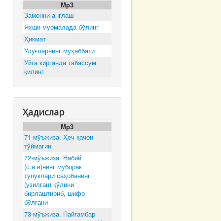
Mp3
Замонни англаш
Яхши муомалада бўлинг
Ҳикмат
Улуғларнинг муҳаббати
Уйга кирганда табассум
қилинг
Ҳадислар
Mp3
71-мўъжиза. Ҳеч қачон
тўймагин
72-мўъжиза. Набий
(с.а.в)нинг муборак
тупуклари саҳобанинг
(узилган) қўлини
бирлаштириб, шифо
бўлгани
73-мўъжиза. Пайғамбар