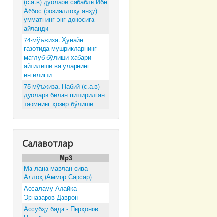
(с.а.в) дуолари сабабли Ибн
Аббос (розияллоҳу анҳу)
умматнинг энг доносига
айланди
74-мўъжиза. Ҳунайн
ғазотида мушрикларнинг
мағлуб бўлиши хабари
айтилиши ва уларнинг
енгилиши
75-мўъжиза. Набий (с.а.в)
дуолари билан пиширилган
таомнинг ҳозир бўлиши
Салавотлар
Mp3
Ма лана мавлан сива
Аллоҳ (Аммор Сарсар)
Ассаламу Алайка -
Эрназаров Даврон
Ассубҳу бада - Пирҳонов