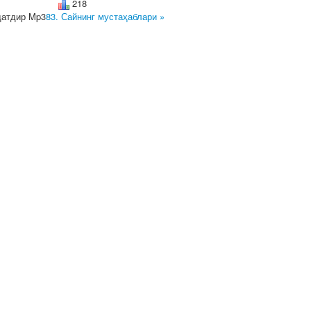
218
датдир Mp3
83. Сайнинг мустаҳаблари »