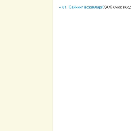
« 81. Сайнинг вожиблари
ҲАЖ буюк ибо