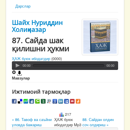
Дарслар
Шайх Нуриддин
Холиқназар
87. Сайда шак
қилишни ҳукми
ҲАЖ буюк ибодатдир
(0000)
00:00
00:00
Мавзулар
Ижтимоий тармоқлар
217
« 86. Тавоф ва саъйни
ҲАЖ буюк
88. Сайдан олдин
уловда бажариш
ибодатдир Mp3
соч олдириш »