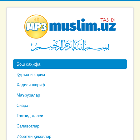
Бош саҳифа
Қуръони карим
Ҳадиси шариф
Маърузалар
Сийрат
Тажвид дарси
Салавотлар
Ибратли ҳикоялар