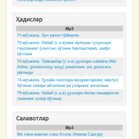
Ҳадислар
Mp3
71-мўъжиза. Ҳеч қачон тўймагин
72-мўъжиза. Набий (с.а.в)нинг муборак тупуклари
саҳобанинг (узилган) қўлини бирлаштириб, шифо
бўлгани
73-мўъжиза. Пайғамбар (с.а.в) дуолари сабабли Ибн
Аббос (розияллоҳу анҳу) умматнинг энг доносига
айланди
74-мўъжиза. Ҳунайн ғазотида мушрикларнинг мағлуб
бўлиши хабари айтилиши ва уларнинг енгилиши
75-мўъжиза. Набий (с.а.в) дуолари билан пиширилган
таомнинг ҳозир бўлиши
Салавотлар
Mp3
Ма лана мавлан сива Аллоҳ (Аммор Сарсар)