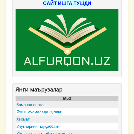
САЙТ ИШГА ТУШДИ
Янги маърузалар
Mp3
Замонни англаш
Яхши муомалада бўлинг
Ҳикмат
Улуғларнинг муҳаббати
Уйга кирганда табассум қилинг