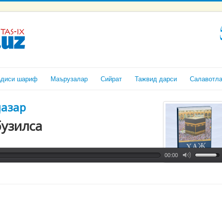
адиси шариф
Маърузалар
Сийрат
Тажвид дарси
Салавотл
назар
бузилса
00:00