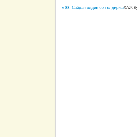
« 88. Сайдан олдин соч олдириш
ҲАЖ бу