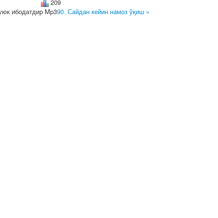
209
юк ибодатдир Mp3
90. Сайдан кейин намоз ўқиш »