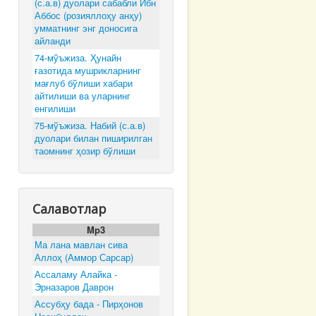
(с.а.в) дуолари сабабли Ибн
Аббос (розияллоҳу анҳу)
умматнинг энг доносига
айланди
74-мўъжиза. Ҳунайн
ғазотида мушрикларнинг
мағлуб бўлиши хабари
айтилиши ва уларнинг
енгилиши
75-мўъжиза. Набий (с.а.в)
дуолари билан пиширилган
таомнинг ҳозир бўлиши
Салавотлар
Mp3
Ма лана мавлан сива
Аллоҳ (Аммор Сарсар)
Ассаламу Алайка -
Эрназаров Даврон
Ассубҳу бада - Пирҳонов