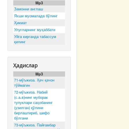
Mp3
Замонни англаш
Яхши муомалада бўлинг
Ҳикмат
Улуғларнинг муҳаббати
Уйга кирганда табассум
қилинг
Ҳадислар
Mp3
71-мўъжиза. Ҳеч қачон
тўймагин
72-мўъжиза. Набий
(с.а.в)нинг муборак
тупуклари саҳобанинг
(узилган) қўлини
бирлаштириб, шифо
бўлгани
73-мўъжиза. Пайғамбар