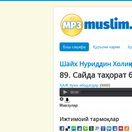
Бош саҳифа
Қуръони карим
Ҳ
Шайх Нуриддин Холиқ
89. Сайда таҳорат 
ҲАЖ буюк ибодатдир
(0000)
00:00
Мавзулар
Ижтимоий тармоқлар