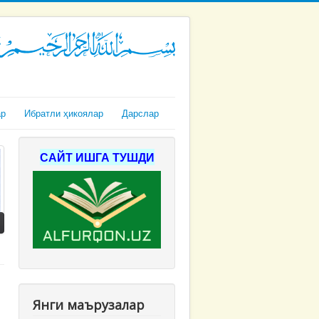
ар
Ибратли ҳикоялар
Дарслар
САЙТ ИШГА ТУШДИ
Янги маърузалар