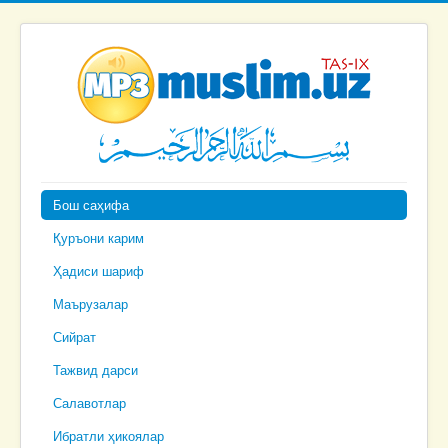
Бош саҳифа
Қуръони карим
Ҳадиси шариф
Маърузалар
Сийрат
Тажвид дарси
Салавотлар
Ибратли ҳикоялар