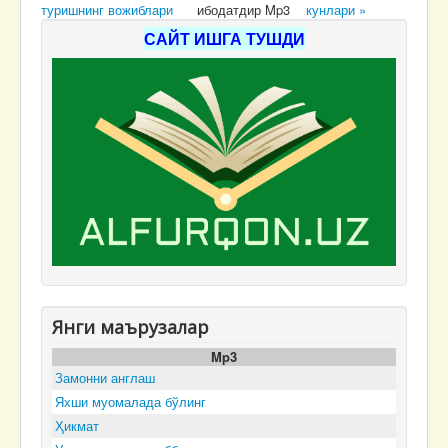
туришнинг вожиблари
ибодатдир Mp3
кунлари »
САЙТ ИШГА ТУШДИ
Янги маърузалар
Mp3
Замонни англаш
Яхши муомалада бўлинг
Ҳикмат