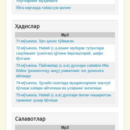
Улуғларнинг муҳаббати
Уйга кирганда табассум қилинг
Ҳадислар
Mp3
71-мўъжиза. Ҳеч қачон тўймагин
72-мўъжиза. Набий (с.а.в)нинг муборак тупуклари
саҳобанинг (узилган) қўлини бирлаштириб, шифо
бўлгани
73-мўъжиза. Пайғамбар (с.а.в) дуолари сабабли Ибн
Аббос (розияллоҳу анҳу) умматнинг энг доносига
айланди
74-мўъжиза. Ҳунайн ғазотида мушрикларнинг мағлуб
бўлиши хабари айтилиши ва уларнинг енгилиши
75-мўъжиза. Набий (с.а.в) дуолари билан пиширилган
таомнинг ҳозир бўлиши
Салавотлар
Mp3