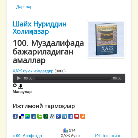
Дарслар
Шайх Нуриддин
Холиқназар
100. Муздалифада
бажариладиган
амаллар
ҲАЖ буюк ибодатдир
(0000)
00:00
00:00
Мавзулар
Ижтимоий тармоқлар
214
« 99. Aрафотда
ҲАЖ буюк
101.Тош отиш