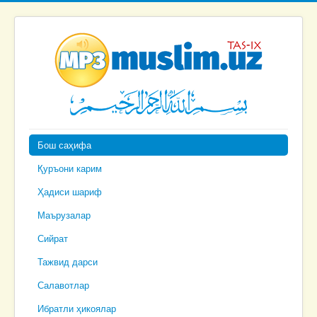
Бош саҳифа
Қуръони карим
Ҳадиси шариф
Маърузалар
Сийрат
Тажвид дарси
Салавотлар
Ибратли ҳикоялар