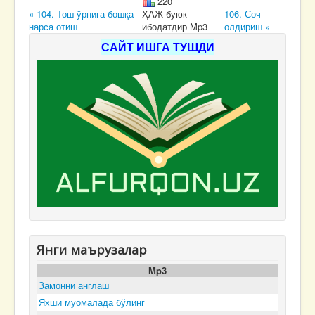
220
« 104. Тош ўрнига бошқа
ҲАЖ буюк
106. Соч
нарса отиш
ибодатдир Mp3
олдириш »
САЙТ ИШГА ТУШДИ
Янги маърузалар
Mp3
Замонни англаш
Яхши муомалада бўлинг