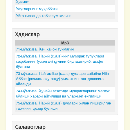
Ҳикмат
Улуғларнинг муҳаббати
Уйга кирганда табассум қилинг
Ҳадислар
Mp3
71-мўъжиза. Ҳеч қачон тўймагин
72-мўъжиза. Набий (с.а.в)нинг муборак тупуклари
саҳобанинг (узилган) қўлини бирлаштириб, шифо
бўлгани
73-мўъжиза. Пайғамбар (с.а.в) дуолари сабабли Ибн
Аббос (розияллоҳу анҳу) умматнинг энг доносига
айланди
74-мўъжиза. Ҳунайн ғазотида мушрикларнинг мағлуб
бўлиши хабари айтилиши ва уларнинг енгилиши
75-мўъжиза. Набий (с.а.в) дуолари билан пиширилган
таомнинг ҳозир бўлиши
Салавотлар