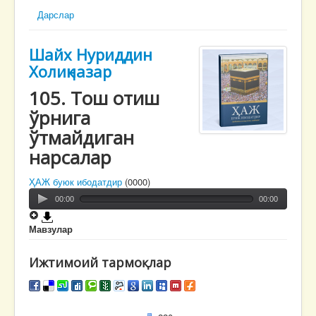
Дарслар
Шайх Нуриддин
Холиқназар
105. Тош отиш
ўрнига
ўтмайдиган
нарсалар
ҲАЖ буюк ибодатдир
(0000)
00:00
00:00
Мавзулар
Ижтимоий тармоқлар