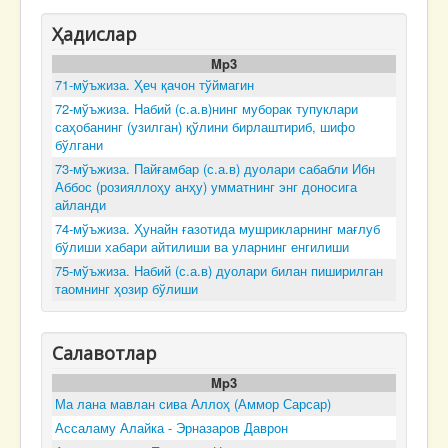
Ҳадислар
Mp3
71-мўъжиза. Ҳеч қачон тўймагин
72-мўъжиза. Набий (с.а.в)нинг муборак тупуклари
саҳобанинг (узилган) қўлини бирлаштириб, шифо
бўлгани
73-мўъжиза. Пайғамбар (с.а.в) дуолари сабабли Ибн
Аббос (розияллоҳу анҳу) умматнинг энг доносига
айланди
74-мўъжиза. Ҳунайн ғазотида мушрикларнинг мағлуб
бўлиши хабари айтилиши ва уларнинг енгилиши
75-мўъжиза. Набий (с.а.в) дуолари билан пиширилган
таомнинг ҳозир бўлиши
Салавотлар
Mp3
Ма лана мавлан сива Аллоҳ (Аммор Сарсар)
Ассаламу Алайка - Эрназаров Даврон