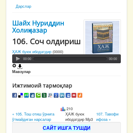
Дарслар
Шайх Нуриддин
Холиқназар
106. Соч олдириш
ҲАЖ буюк ибодатдир
(0000)
00:00
00:00
Мавзулар
Ижтимоий тармоқлар
210
« 105. Тош отиш ўрнига
ҲАЖ буюк
107. Тавофи
ўтмайдиган нарсалар
ибодатдир Mp3
ифоза »
САЙТ ИШГА ТУШДИ