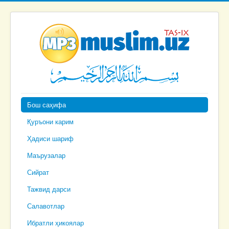
Бош саҳифа
Қуръони карим
Ҳадиси шариф
Маърузалар
Сийрат
Тажвид дарси
Салавотлар
Ибратли ҳикоялар