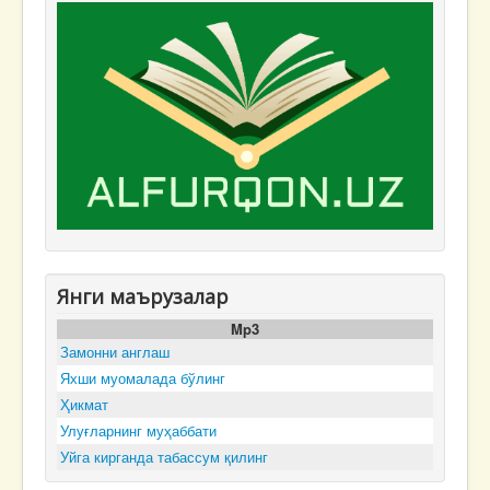
Янги маърузалар
Mp3
Замонни англаш
Яхши муомалада бўлинг
Ҳикмат
Улуғларнинг муҳаббати
Уйга кирганда табассум қилинг