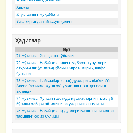
Ҳикмат
Улуғларнинг муҳаббати
Уйга кирганда табассум қилинг
Ҳадислар
Mp3
71-мўъжиза. Ҳеч қачон тўймагин
72-мўъжиза. Набий (с.а.в)нинг муборак тупуклари
саҳобанинг (узилган) қўлини бирлаштириб, шифо
бўлгани
73-мўъжиза. Пайғамбар (с.а.в) дуолари сабабли Ибн
Аббос (розияллоҳу анҳу) умматнинг энг доносига
айланди
74-мўъжиза. Ҳунайн ғазотида мушрикларнинг мағлуб
бўлиши хабари айтилиши ва уларнинг енгилиши
75-мўъжиза. Набий (с.а.в) дуолари билан пиширилган
таомнинг ҳозир бўлиши