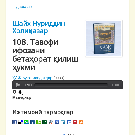
Дарслар
Шайх Нуриддин
Холиқназар
108. Тавофи
ифозани
бетаҳорат қилиш
ҳукми
ҲАЖ буюк ибодатдир
(0000)
00:00
00:00
Мавзулар
Ижтимоий тармоқлар