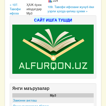
224
« 107.
ҲАЖ буюк
109. Тавофи ифозани жунуб ёки
Тавофи
ибодатдир
узрли ҳолда қилиш ҳукми »
ифоза
Mp3
САЙТ ИШГА ТУШДИ
Янги маърузалар
Mp3
Замонни англаш
Яхши муомалада бўлинг