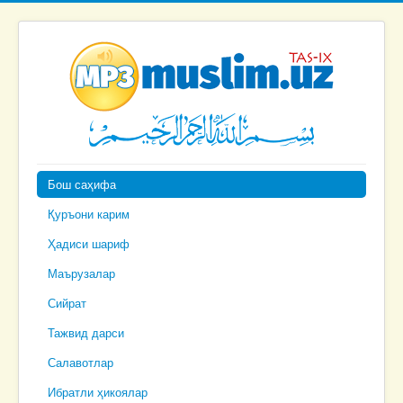
Бош саҳифа
Қуръони карим
Ҳадиси шариф
Маърузалар
Сийрат
Тажвид дарси
Салавотлар
Ибратли ҳикоялар