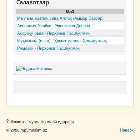
Салавотлар
Mp3
Ма лана мавлан сива Аллоҳ (Аммор Сарсар)
Ассаламу Алайка - Эрназаров Даврон
Ассубҳу бада - Пирҳонов Насибуллоҳ
Муҳаммад (с.а.в) - Ҳикматуллаев Ҳамидуллоҳ
Рамазон - Пирҳонов Насибуллоҳ
Ўзбекистон мусулмонлари идораси
© 2026 mp3muslim.uz
Наверх