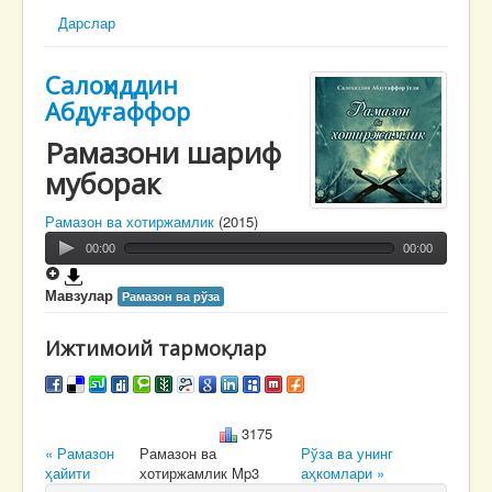
Дарслар
Салоҳиддин
Абдуғаффор
Рамазони шариф
муборак
Рамазон ва хотиржамлик
(2015)
00:00
00:00
Мавзулар
Рамазон ва рўза
Ижтимоий тармоқлар
3175
« Рамазон
Рамазон ва
Рўза ва унинг
ҳайити
хотиржамлик Mp3
аҳкомлари »