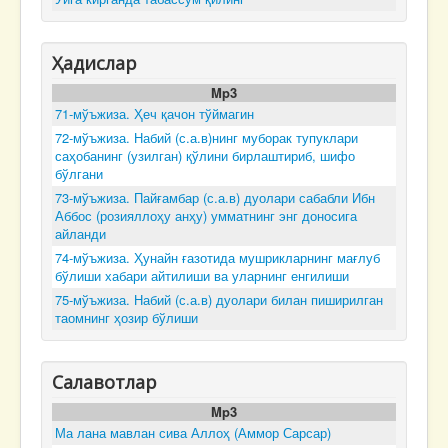
Ҳадислар
Mp3
71-мўъжиза. Ҳеч қачон тўймагин
72-мўъжиза. Набий (с.а.в)нинг муборак тупуклари
саҳобанинг (узилган) қўлини бирлаштириб, шифо
бўлгани
73-мўъжиза. Пайғамбар (с.а.в) дуолари сабабли Ибн
Аббос (розияллоҳу анҳу) умматнинг энг доносига
айланди
74-мўъжиза. Ҳунайн ғазотида мушрикларнинг мағлуб
бўлиши хабари айтилиши ва уларнинг енгилиши
75-мўъжиза. Набий (с.а.в) дуолари билан пиширилган
таомнинг ҳозир бўлиши
Салавотлар
Mp3
Ма лана мавлан сива Аллоҳ (Аммор Сарсар)