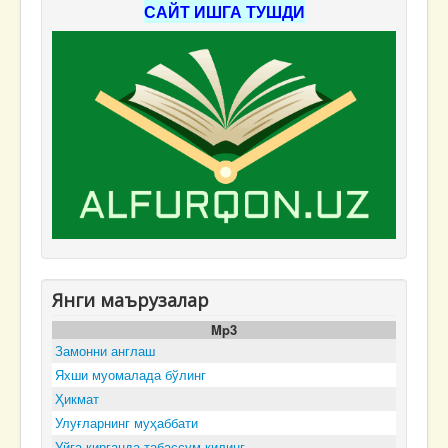
САЙТ ИШГА ТУШДИ
Янги маърузалар
Mp3
Замонни англаш
Яхши муомалада бўлинг
Ҳикмат
Улуғларнинг муҳаббати
Уйга кирганда табассум қилинг