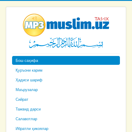
Бош саҳифа
Қуръони карим
Ҳадиси шариф
Маърузалар
Сийрат
Тажвид дарси
Салавотлар
Ибратли ҳикоялар