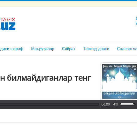
адиси шариф
Маърузалар
Сийрат
Тажвид дарси
Салавотл
н билмайдиганлар тенг
00:00