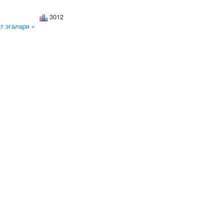
3012
т эгалари »