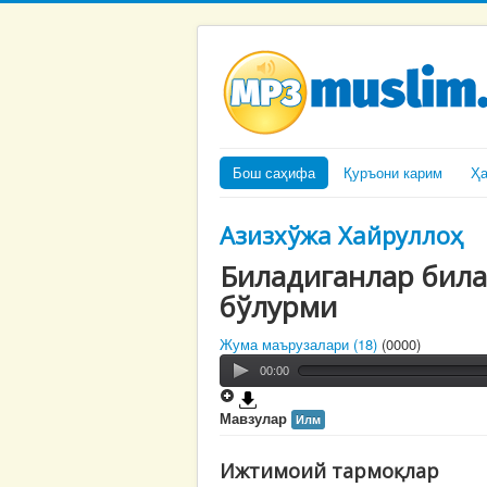
Бош саҳифа
Қуръони карим
Ҳ
Азизхўжа Хайруллоҳ
Биладиганлар била
бўлурми
Жума маърузалари (18)
(0000)
00:00
Мавзулар
Илм
Ижтимоий тармоқлар