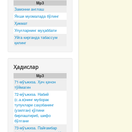
Mp3
Замонни англаш
Яхши муомалада бўлинг
Ҳикмат
Улуғларнинг муҳаббати
Уйга кирганда табассум
қилинг
Ҳадислар
Mp3
71-мўъжиза. Ҳеч қачон
тўймагин
72-мўъжиза. Набий
(с.а.в)нинг муборак
тупуклари саҳобанинг
(узилган) қўлини
бирлаштириб, шифо
бўлгани
73-мўъжиза. Пайғамбар