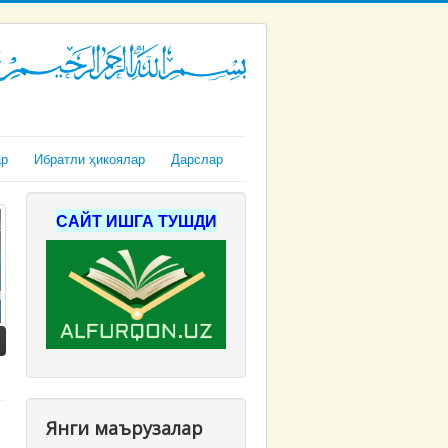
ар
Ибратли ҳикоялар
Дарслар
САЙТ ИШГА ТУШДИ
Янги маърузалар