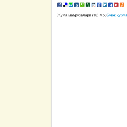
Жума маърузалари (18) Mp3
Буюк ҳурма