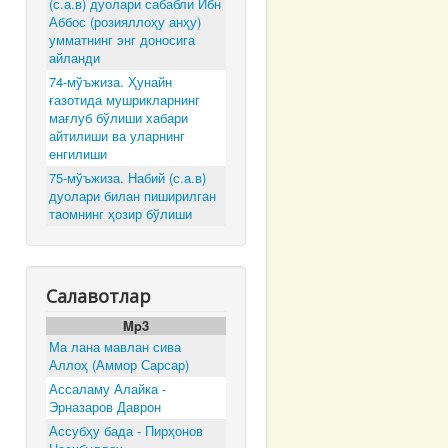
(с.а.в) дуолари сабабли Ибн
Аббос (розияллоҳу анҳу)
умматнинг энг доносига
айланди
74-мўъжиза. Ҳунайн
ғазотида мушрикларнинг
мағлуб бўлиши хабари
айтилиши ва уларнинг
енгилиши
75-мўъжиза. Набий (с.а.в)
дуолари билан пиширилган
таомнинг ҳозир бўлиши
Салавотлар
Mp3
Ма лана мавлан сива
Аллоҳ (Аммор Сарсар)
Ассаламу Алайка -
Эрназаров Даврон
Ассубҳу бада - Пирҳонов