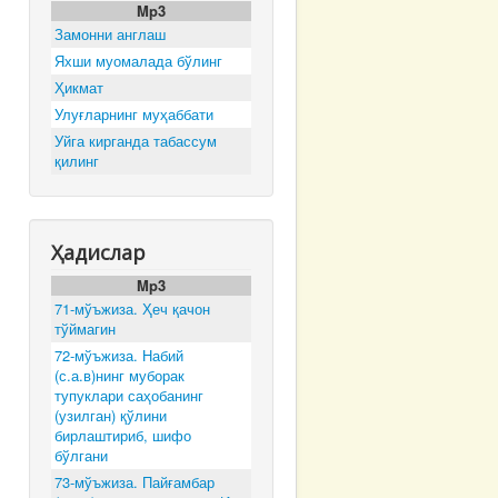
Mp3
Замонни англаш
Яхши муомалада бўлинг
Ҳикмат
Улуғларнинг муҳаббати
Уйга кирганда табассум
қилинг
Ҳадислар
Mp3
71-мўъжиза. Ҳеч қачон
тўймагин
72-мўъжиза. Набий
(с.а.в)нинг муборак
тупуклари саҳобанинг
(узилган) қўлини
бирлаштириб, шифо
бўлгани
73-мўъжиза. Пайғамбар