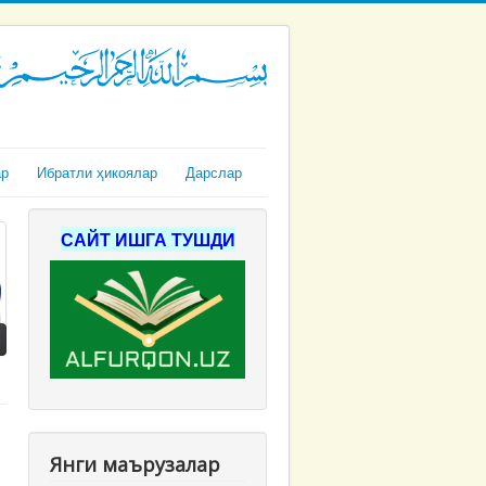
ар
Ибратли ҳикоялар
Дарслар
САЙТ ИШГА ТУШДИ
Янги маърузалар