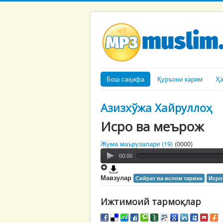
Бош саҳифа
Қуръони карим
Ҳ
Азизхўжа Хайруллоҳ
Исро ва меърож
Жума маърузалари (19)
(0000)
00:00
Мавзулар
Сийрат ва ислом тарихи
Исро
Ижтимоий тармоқлар