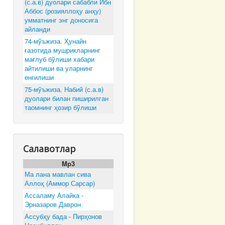
(с.а.в) дуолари сабабли Ибн
Аббос (розияллоҳу анҳу)
умматнинг энг доносига
айланди
74-мўъжиза. Ҳунайн
ғазотида мушрикларнинг
мағлуб бўлиши хабари
айтилиши ва уларнинг
енгилиши
75-мўъжиза. Набий (с.а.в)
дуолари билан пиширилган
таомнинг ҳозир бўлиши
Салавотлар
Mp3
Ма лана мавлан сива
Аллоҳ (Аммор Сарсар)
Ассаламу Алайка -
Эрназаров Даврон
Ассубҳу бада - Пирҳонов