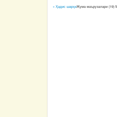
« Ҳадис шарҳи
Жума маърузалари (19) 