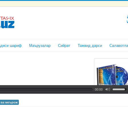
адиси шариф
Маърузалар
Сийрат
Тажвид дарси
Салавотл
00:00
 ва меърож