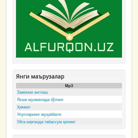
Янги маърузалар
Mp3
Замонни англаш
Яхши муомалада бўлинг
Ҳикмат
Улуғларнинг муҳаббати
Уйга кирганда табассум қилинг