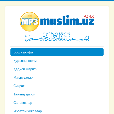
Бош саҳифа
Қуръони карим
Ҳадиси шариф
Маърузалар
Сийрат
Тажвид дарси
Салавотлар
Ибратли ҳикоялар