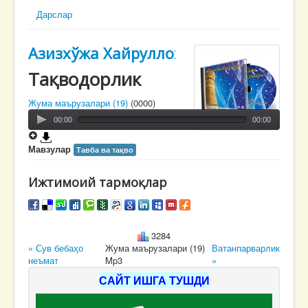
Дарслар
Азизхўжа Хайруллоҳ
Тақводорлик
Жума маърузалари (19)
(0000)
00:00
00:00
Мавзулар
Тавба ва тақво
Ижтимоий тармоқлар
3284
« Сув бебаҳо
Жума маърузалари (19)
Ватанпарварлик
неъмат
Mp3
»
САЙТ ИШГА ТУШДИ