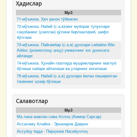
Ҳадислар
Mp3
71-мўъжиза. Ҳеч қачон тўймагин
72-мўъжиза. Набий (с.а.в)нинг муборак тупуклари
саҳобанинг (узилган) қўлини бирлаштириб, шифо
бўлгани
73-мўъжиза. Пайғамбар (с.а.в) дуолари сабабли Ибн
Аббос (розияллоҳу анҳу) умматнинг энг доносига
айланди
74-мўъжиза. Ҳунайн ғазотида мушрикларнинг мағлуб
бўлиши хабари айтилиши ва уларнинг енгилиши
75-мўъжиза. Набий (с.а.в) дуолари билан пиширилган
таомнинг ҳозир бўлиши
Салавотлар
Mp3
Ма лана мавлан сива Аллоҳ (Аммор Сарсар)
Ассаламу Алайка - Эрназаров Даврон
Ассубҳу бада - Пирҳонов Насибуллоҳ