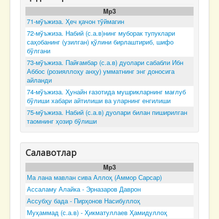
Mp3
71-мўъжиза. Ҳеч қачон тўймагин
72-мўъжиза. Набий (с.а.в)нинг муборак тупуклари
саҳобанинг (узилган) қўлини бирлаштириб, шифо
бўлгани
73-мўъжиза. Пайғамбар (с.а.в) дуолари сабабли Ибн
Аббос (розияллоҳу анҳу) умматнинг энг доносига
айланди
74-мўъжиза. Ҳунайн ғазотида мушрикларнинг мағлуб
бўлиши хабари айтилиши ва уларнинг енгилиши
75-мўъжиза. Набий (с.а.в) дуолари билан пиширилган
таомнинг ҳозир бўлиши
Салавотлар
Mp3
Ма лана мавлан сива Аллоҳ (Аммор Сарсар)
Ассаламу Алайка - Эрназаров Даврон
Ассубҳу бада - Пирҳонов Насибуллоҳ
Муҳаммад (с.а.в) - Ҳикматуллаев Ҳамидуллоҳ