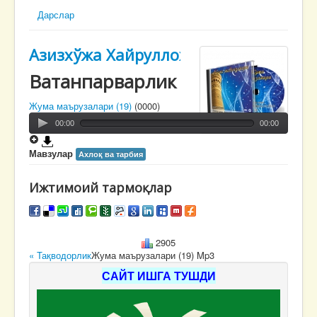
Дарслар
Азизхўжа Хайруллоҳ
Ватанпарварлик
Жума маърузалари (19)
(0000)
00:00
00:00
Мавзулар
Ахлоқ ва тарбия
Ижтимоий тармоқлар
2905
« Тақводорлик
Жума маърузалари (19) Mp3
САЙТ ИШГА ТУШДИ