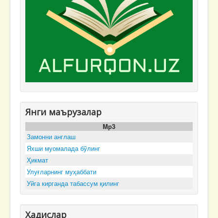
Янги маърузалар
Mp3
Замонни англаш
Яхши муомалада бўлинг
Ҳикмат
Улуғларнинг муҳаббати
Уйга кирганда табассум қилинг
Ҳадислар