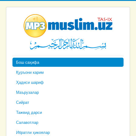
Бош саҳифа
Қуръони карим
Ҳадиси шариф
Маърузалар
Сийрат
Тажвид дарси
Салавотлар
Ибратли ҳикоялар