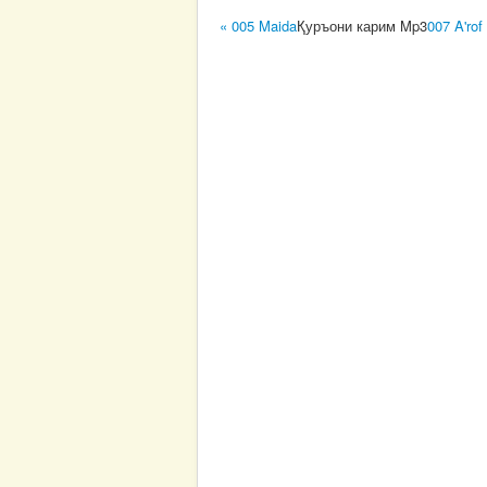
« 005 Maida
Қуръони карим Mp3
007 A'rof