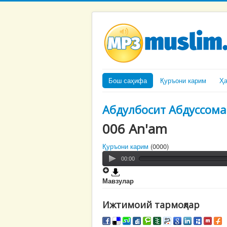
Бош саҳифа
Қуръони карим
Ҳ
Абдулбосит Абдуссома
006 An'am
Қуръони карим
(0000)
00:00
Мавзулар
Ижтимоий тармоқлар