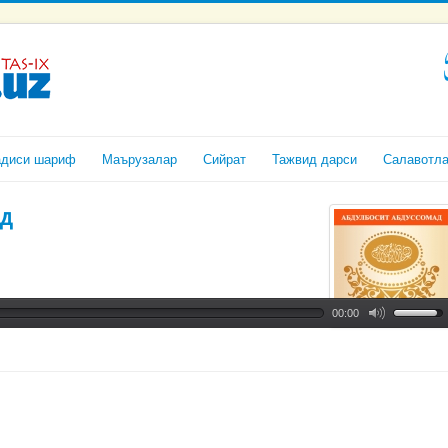
адиси шариф
Маърузалар
Сийрат
Тажвид дарси
Салавотл
д
00:00