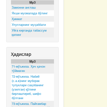
Mp3
Замонни англаш
Яхши муомалада бўлинг
Ҳикмат
Улуғларнинг муҳаббати
Уйга кирганда табассум
қилинг
Ҳадислар
Mp3
71-мўъжиза. Ҳеч қачон
тўймагин
72-мўъжиза. Набий
(с.а.в)нинг муборак
тупуклари саҳобанинг
(узилган) қўлини
бирлаштириб, шифо
бўлгани
73-мўъжиза. Пайғамбар