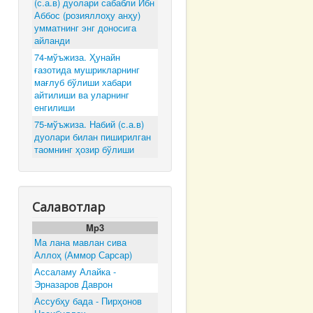
(с.а.в) дуолари сабабли Ибн
Аббос (розияллоҳу анҳу)
умматнинг энг доносига
айланди
74-мўъжиза. Ҳунайн
ғазотида мушрикларнинг
мағлуб бўлиши хабари
айтилиши ва уларнинг
енгилиши
75-мўъжиза. Набий (с.а.в)
дуолари билан пиширилган
таомнинг ҳозир бўлиши
Салавотлар
Mp3
Ма лана мавлан сива
Аллоҳ (Аммор Сарсар)
Ассаламу Алайка -
Эрназаров Даврон
Ассубҳу бада - Пирҳонов