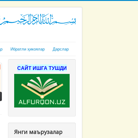
ар
Ибратли ҳикоялар
Дарслар
САЙТ ИШГА ТУШДИ
Янги маърузалар