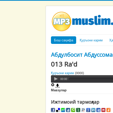
Бош саҳифа
Қуръони карим
Ҳ
Абдулбосит Абдуссома
013 Ra'd
Қуръони карим
(0000)
00:00
Мавзулар
Ижтимоий тармоқлар