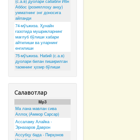
(с.а.в) дуолари сабабли Ибн
Аббос (розияллоҳу анҳу)
умматнинг энг доносига
айланди
74-мўъжиза. Ҳунайн
ғазотида мушрикларнинг
мағлуб бўлиши хабари
айтилиши ва уларнинг
енгилиши
75-мўъжиза. Набий (с.а.в)
дуолари билан пиширилган
таомнинг ҳозир бўлиши
Салавотлар
Mp3
Ма лана мавлан сива
Аллоҳ (Аммор Сарсар)
Ассаламу Алайка -
Эрназаров Даврон
Ассубҳу бада - Пирҳонов