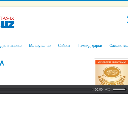
адиси шариф
Маърузалар
Сийрат
Тажвид дарси
Салавотл
д
00:00