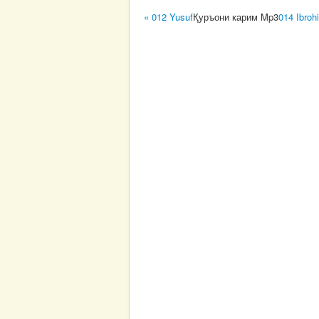
« 012 Yusuf
Қуръони карим Mp3
014 Ibroh