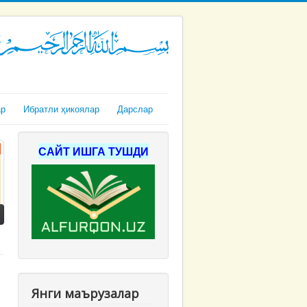
ар
Ибратли ҳикоялар
Дарслар
САЙТ ИШГА ТУШДИ
Янги маърузалар