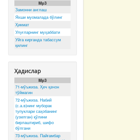
Mp3
Замонни англаш
Яхши муомалада бўлинг
Ҳикмат
Улуғларнинг муҳаббати
Уйга кирганда табассум
қилинг
Ҳадислар
Mp3
71-мўъжиза. Ҳеч қачон
тўймагин
72-мўъжиза. Набий
(с.а.в)нинг муборак
тупуклари саҳобанинг
(узилган) қўлини
бирлаштириб, шифо
бўлгани
73-мўъжиза. Пайғамбар