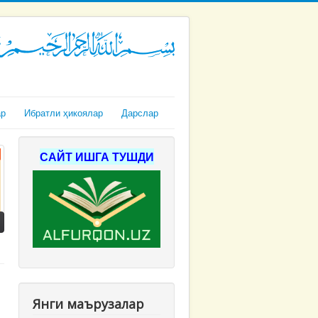
ар
Ибратли ҳикоялар
Дарслар
САЙТ ИШГА ТУШДИ
Янги маърузалар