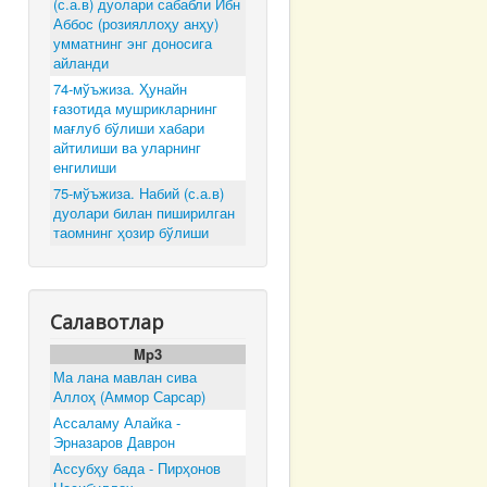
(с.а.в) дуолари сабабли Ибн
Аббос (розияллоҳу анҳу)
умматнинг энг доносига
айланди
74-мўъжиза. Ҳунайн
ғазотида мушрикларнинг
мағлуб бўлиши хабари
айтилиши ва уларнинг
енгилиши
75-мўъжиза. Набий (с.а.в)
дуолари билан пиширилган
таомнинг ҳозир бўлиши
Салавотлар
Mp3
Ма лана мавлан сива
Аллоҳ (Аммор Сарсар)
Ассаламу Алайка -
Эрназаров Даврон
Ассубҳу бада - Пирҳонов