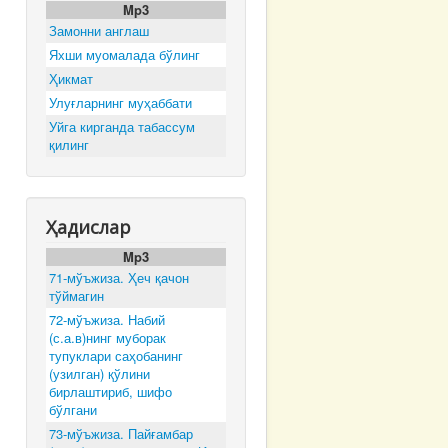
Mp3
Замонни англаш
Яхши муомалада бўлинг
Ҳикмат
Улуғларнинг муҳаббати
Уйга кирганда табассум
қилинг
Ҳадислар
Mp3
71-мўъжиза. Ҳеч қачон
тўймагин
72-мўъжиза. Набий
(с.а.в)нинг муборак
тупуклари саҳобанинг
(узилган) қўлини
бирлаштириб, шифо
бўлгани
73-мўъжиза. Пайғамбар