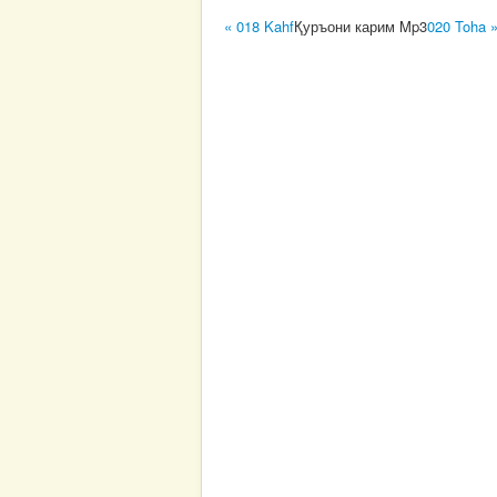
« 018 Kahf
Қуръони карим Mp3
020 Toha 