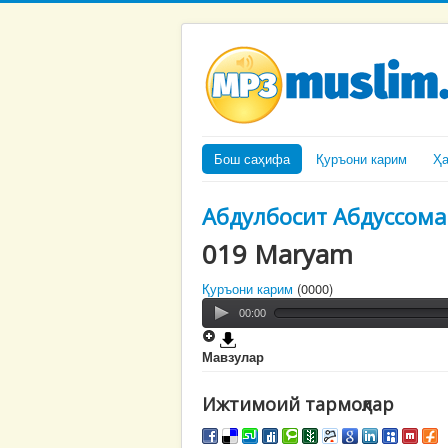
Бош саҳифа
Қуръони карим
Ҳ
Абдулбосит Абдуссома
019 Maryam
Қуръони карим
(0000)
00:00
Мавзулар
Ижтимоий тармоқлар