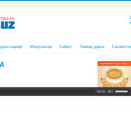
адиси шариф
Маърузалар
Сийрат
Тажвид дарси
Салавотл
д
00:00