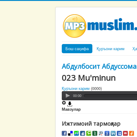
Бош саҳифа
Қуръони карим
Ҳ
Абдулбосит Абдуссома
023 Mu'minun
Қуръони карим
(0000)
00:00
Мавзулар
Ижтимоий тармоқлар