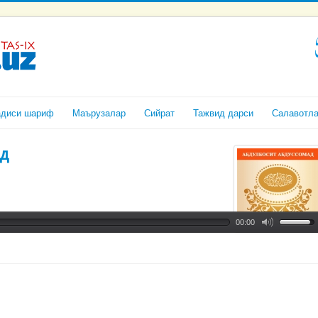
адиси шариф
Маърузалар
Сийрат
Тажвид дарси
Салавотл
д
00:00