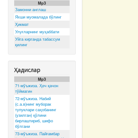
Mp3
Замонни англаш
Яхши муомалада бўлинг
Ҳикмат
Улуғларнинг муҳаббати
Уйга кирганда табассум
қилинг
Ҳадислар
Mp3
71-мўъжиза. Ҳеч қачон
тўймагин
72-мўъжиза. Набий
(с.а.в)нинг муборак
тупуклари саҳобанинг
(узилган) қўлини
бирлаштириб, шифо
бўлгани
73-мўъжиза. Пайғамбар