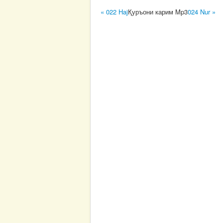
« 022 Haj
Қуръони карим Mp3
024 Nur »