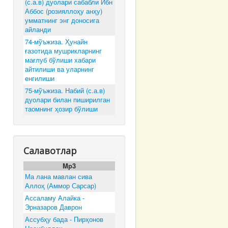
(с.а.в) дуолари сабабли Ибн
Аббос (розияллоҳу анҳу)
умматнинг энг доносига
айланди
74-мўъжиза. Ҳунайн
ғазотида мушрикларнинг
мағлуб бўлиши хабари
айтилиши ва уларнинг
енгилиши
75-мўъжиза. Набий (с.а.в)
дуолари билан пиширилган
таомнинг ҳозир бўлиши
Салавотлар
Mp3
Ма лана мавлан сива
Аллоҳ (Аммор Сарсар)
Ассаламу Алайка -
Эрназаров Даврон
Ассубҳу бада - Пирҳонов