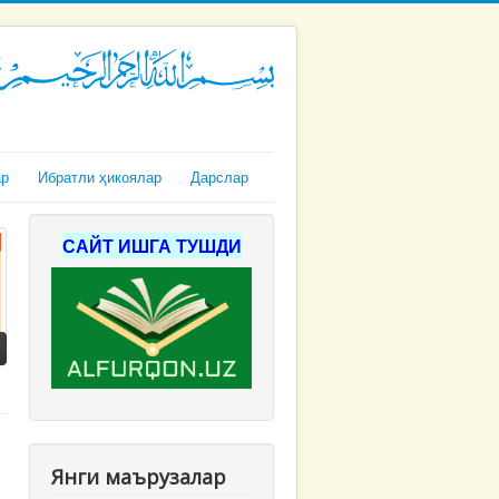
ар
Ибратли ҳикоялар
Дарслар
САЙТ ИШГА ТУШДИ
Янги маърузалар