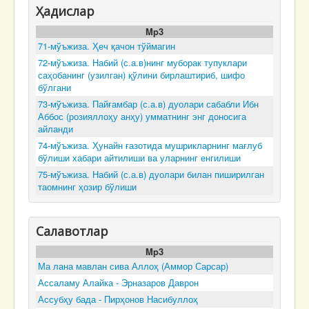
Ҳадислар
Mp3
71-мўъжиза. Ҳеч қачон тўймагин
72-мўъжиза. Набий (с.а.в)нинг муборак тупуклари
саҳобанинг (узилган) қўлини бирлаштириб, шифо
бўлгани
73-мўъжиза. Пайғамбар (с.а.в) дуолари сабабли Ибн
Аббос (розияллоҳу анҳу) умматнинг энг доносига
айланди
74-мўъжиза. Ҳунайн ғазотида мушрикларнинг мағлуб
бўлиши хабари айтилиши ва уларнинг енгилиши
75-мўъжиза. Набий (с.а.в) дуолари билан пиширилган
таомнинг ҳозир бўлиши
Салавотлар
Mp3
Ма лана мавлан сива Аллоҳ (Аммор Сарсар)
Ассаламу Алайка - Эрназаров Даврон
Ассубҳу бада - Пирҳонов Насибуллоҳ