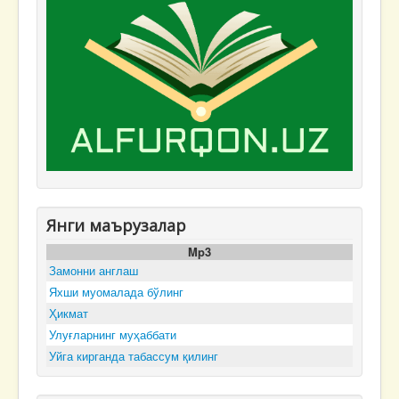
Янги маърузалар
Mp3
Замонни англаш
Яхши муомалада бўлинг
Ҳикмат
Улуғларнинг муҳаббати
Уйга кирганда табассум қилинг