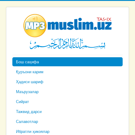
Бош саҳифа
Қуръони карим
Ҳадиси шариф
Маърузалар
Сийрат
Тажвид дарси
Салавотлар
Ибратли ҳикоялар