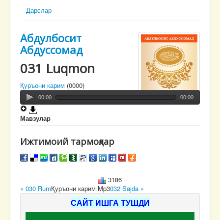
Дарслар
Абдулбосит
Абдуссомад
031 Luqmon
Қуръони карим
(0000)
00:00
00:00
Мавзулар
Ижтимоий тармоқлар
3186
« 030 Rum
Қуръони карим Mp3
032 Sajda »
САЙТ ИШГА ТУШДИ