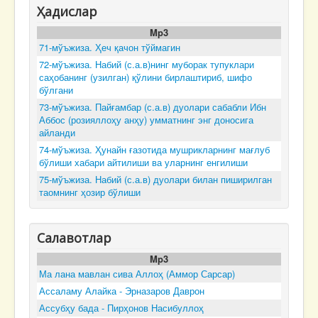
Ҳадислар
Mp3
71-мўъжиза. Ҳеч қачон тўймагин
72-мўъжиза. Набий (с.а.в)нинг муборак тупуклари
саҳобанинг (узилган) қўлини бирлаштириб, шифо
бўлгани
73-мўъжиза. Пайғамбар (с.а.в) дуолари сабабли Ибн
Аббос (розияллоҳу анҳу) умматнинг энг доносига
айланди
74-мўъжиза. Ҳунайн ғазотида мушрикларнинг мағлуб
бўлиши хабари айтилиши ва уларнинг енгилиши
75-мўъжиза. Набий (с.а.в) дуолари билан пиширилган
таомнинг ҳозир бўлиши
Салавотлар
Mp3
Ма лана мавлан сива Аллоҳ (Аммор Сарсар)
Ассаламу Алайка - Эрназаров Даврон
Ассубҳу бада - Пирҳонов Насибуллоҳ