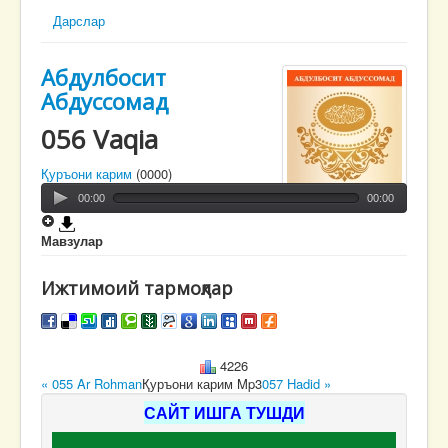
Дарслар
Абдулбосит
Абдуссомад
056 Vaqia
Қуръони карим
(0000)
00:00
00:00
Мавзулар
Ижтимоий тармоқлар
4226
« 055 Ar Rohman
Қуръони карим Mp3
057 Hadid »
САЙТ ИШГА ТУШДИ