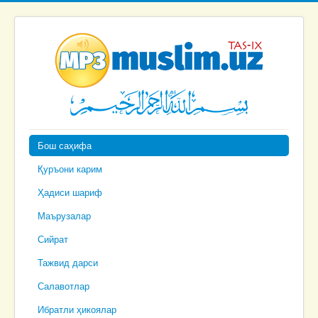
Бош саҳифа
Қуръони карим
Ҳадиси шариф
Маърузалар
Сийрат
Тажвид дарси
Салавотлар
Ибратли ҳикоялар