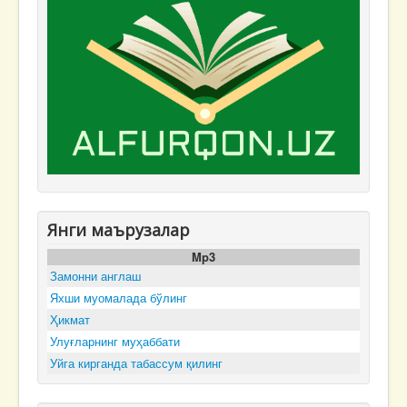
Янги маърузалар
Mp3
Замонни англаш
Яхши муомалада бўлинг
Ҳикмат
Улуғларнинг муҳаббати
Уйга кирганда табассум қилинг