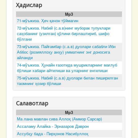
Ҳадислар
Mp3
71-мўъжиза. Ҳеч қачон тўймагин
72-мўъжиза. Набий (с.а.в)нинг муборак тупуклари
саҳобанинг (узилган) қўлини бирлаштириб, шифо
бўлгани
73-мўъжиза. Пайғамбар (с.а.в) дуолари сабабли Ибн
Аббос (розияллоҳу анҳу) умматнинг энг доносига
айланди
74-мўъжиза. Ҳунайн ғазотида мушрикларнинг мағлуб
бўлиши хабари айтилиши ва уларнинг енгилиши
75-мўъжиза. Набий (с.а.в) дуолари билан пиширилган
таомнинг ҳозир бўлиши
Салавотлар
Mp3
Ма лана мавлан сива Аллоҳ (Аммор Сарсар)
Ассаламу Алайка - Эрназаров Даврон
Ассубҳу бада - Пирҳонов Насибуллоҳ