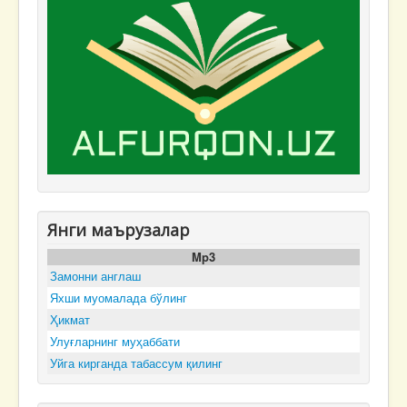
Янги маърузалар
Mp3
Замонни англаш
Яхши муомалада бўлинг
Ҳикмат
Улуғларнинг муҳаббати
Уйга кирганда табассум қилинг