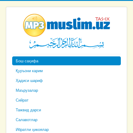
Бош саҳифа
Қуръони карим
Ҳадиси шариф
Маърузалар
Сийрат
Тажвид дарси
Салавотлар
Ибратли ҳикоялар