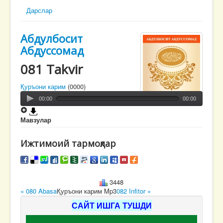
Дарслар
Абдулбосит
Абдуссомад
081 Takvir
Қуръони карим
(0000)
00:00
00:00
Мавзулар
Ижтимоий тармоқлар
3448
« 080 Abasa
Қуръони карим Mp3
082 Infitor »
САЙТ ИШГА ТУШДИ