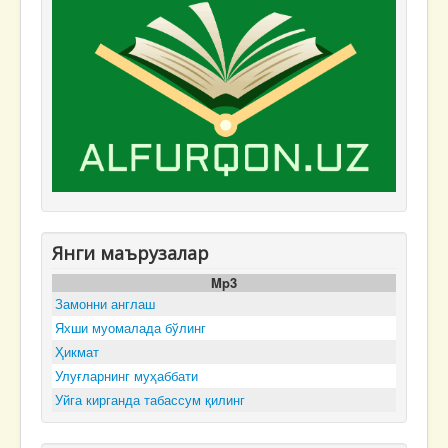
Янги маърузалар
Mp3
Замонни англаш
Яхши муомалада бўлинг
Ҳикмат
Улуғларнинг муҳаббати
Уйга кирганда табассум қилинг