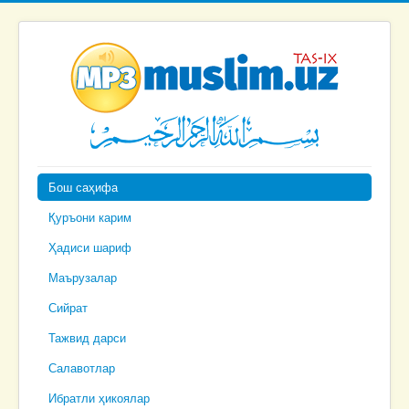
Бош саҳифа
Қуръони карим
Ҳадиси шариф
Маърузалар
Сийрат
Тажвид дарси
Салавотлар
Ибратли ҳикоялар