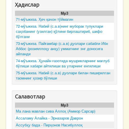
Ҳадислар
Mp3
71-мўъжиза. Ҳеч қачон тўймагин
72-мўъжиза. Набий (с.а.в)нинг муборак тупуклари
саҳобанинг (узилган) қўлини бирлаштириб, шифо
бўлгани
73-мўъжиза. Пайғамбар (с.а.в) дуолари сабабли Ибн
Аббос (розияллоҳу анҳу) умматнинг энг доносига
айланди
74-мўъжиза. Ҳунайн ғазотида мушрикларнинг мағлуб
бўлиши хабари айтилиши ва уларнинг енгилиши
75-мўъжиза. Набий (с.а.в) дуолари билан пиширилган
таомнинг ҳозир бўлиши
Салавотлар
Mp3
Ма лана мавлан сива Аллоҳ (Аммор Сарсар)
Ассаламу Алайка - Эрназаров Даврон
Ассубҳу бада - Пирҳонов Насибуллоҳ