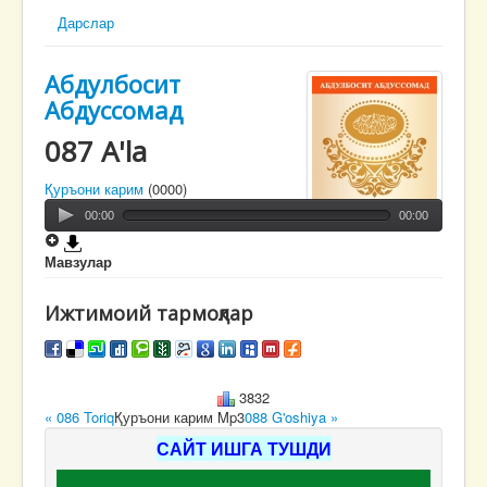
Дарслар
Абдулбосит
Абдуссомад
087 A'la
Қуръони карим
(0000)
00:00
00:00
Мавзулар
Ижтимоий тармоқлар
3832
« 086 Toriq
Қуръони карим Mp3
088 G'oshiya »
САЙТ ИШГА ТУШДИ