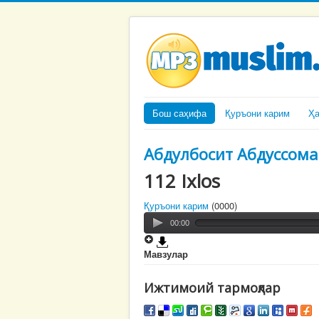
Бош саҳифа
Қуръони карим
Ҳ
Абдулбосит Абдуссома
112 Ixlos
Қуръони карим
(0000)
00:00
Мавзулар
Ижтимоий тармоқлар