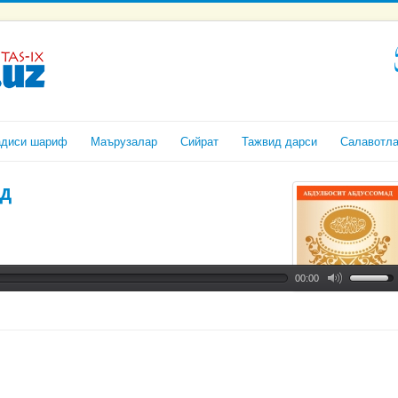
адиси шариф
Маърузалар
Сийрат
Тажвид дарси
Салавотл
д
00:00