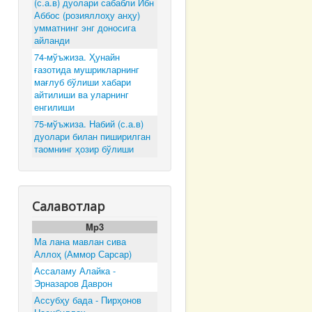
(с.а.в) дуолари сабабли Ибн
Аббос (розияллоҳу анҳу)
умматнинг энг доносига
айланди
74-мўъжиза. Ҳунайн
ғазотида мушрикларнинг
мағлуб бўлиши хабари
айтилиши ва уларнинг
енгилиши
75-мўъжиза. Набий (с.а.в)
дуолари билан пиширилган
таомнинг ҳозир бўлиши
Салавотлар
Mp3
Ма лана мавлан сива
Аллоҳ (Аммор Сарсар)
Ассаламу Алайка -
Эрназаров Даврон
Ассубҳу бада - Пирҳонов