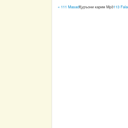
« 111 Masad
Қуръони карим Mp3
113 Fala