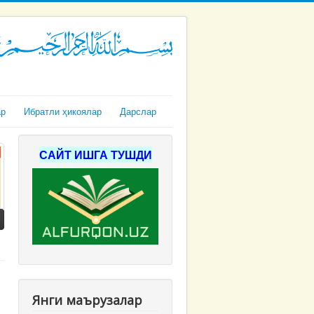
ар
Ибратли ҳикоялар
Дарслар
САЙТ ИШГА ТУШДИ
Янги маърузалар