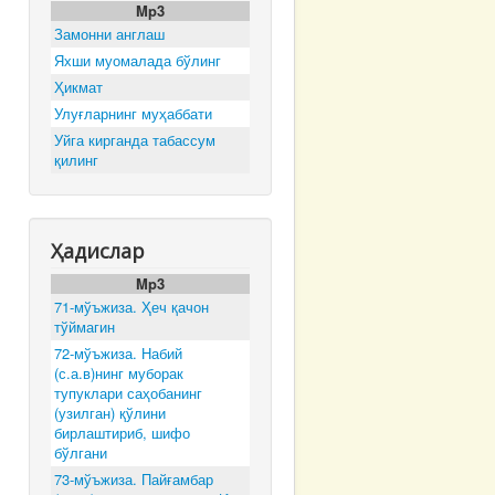
Mp3
Замонни англаш
Яхши муомалада бўлинг
Ҳикмат
Улуғларнинг муҳаббати
Уйга кирганда табассум
қилинг
Ҳадислар
Mp3
71-мўъжиза. Ҳеч қачон
тўймагин
72-мўъжиза. Набий
(с.а.в)нинг муборак
тупуклари саҳобанинг
(узилган) қўлини
бирлаштириб, шифо
бўлгани
73-мўъжиза. Пайғамбар