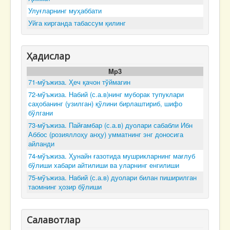
Улуғларнинг муҳаббати
Уйга кирганда табассум қилинг
Ҳадислар
Mp3
71-мўъжиза. Ҳеч қачон тўймагин
72-мўъжиза. Набий (с.а.в)нинг муборак тупуклари
саҳобанинг (узилган) қўлини бирлаштириб, шифо
бўлгани
73-мўъжиза. Пайғамбар (с.а.в) дуолари сабабли Ибн
Аббос (розияллоҳу анҳу) умматнинг энг доносига
айланди
74-мўъжиза. Ҳунайн ғазотида мушрикларнинг мағлуб
бўлиши хабари айтилиши ва уларнинг енгилиши
75-мўъжиза. Набий (с.а.в) дуолари билан пиширилган
таомнинг ҳозир бўлиши
Салавотлар