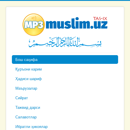
Бош саҳифа
Қуръони карим
Ҳадиси шариф
Маърузалар
Сийрат
Тажвид дарси
Салавотлар
Ибратли ҳикоялар