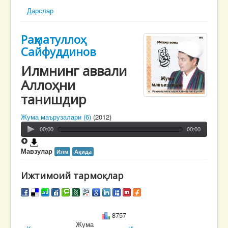
Дарслар
Раҳматуллоҳ
Сайфуддинов
Илмнинг аввали
Аллоҳни
танишдир
Жума маърузалари (6)
(2012)
00:00
00:00
Мавзулар
Илм
Ақида
Ижтимоий тармоқлар
8757
Жума