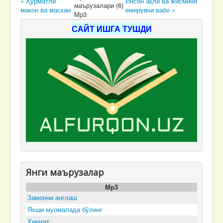
« Ҳурматли
Инсон ақли ва жисмини
маърузалари (6)
макон ва маскан
емирувчи вабо »
Mp3
САЙТ ИШГА ТУШДИ
Янги маърузалар
Mp3
Замонни англаш
Яхши муомалада бўлинг
Ҳикмат