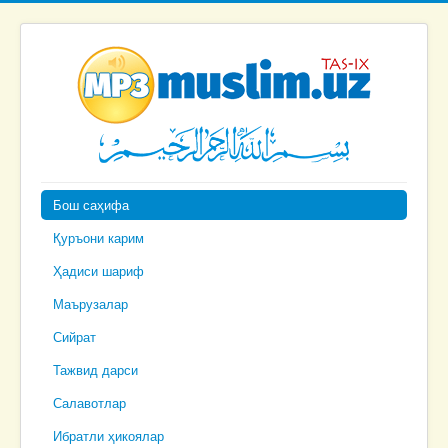
Бош саҳифа
Қуръони карим
Ҳадиси шариф
Маърузалар
Сийрат
Тажвид дарси
Салавотлар
Ибратли ҳикоялар