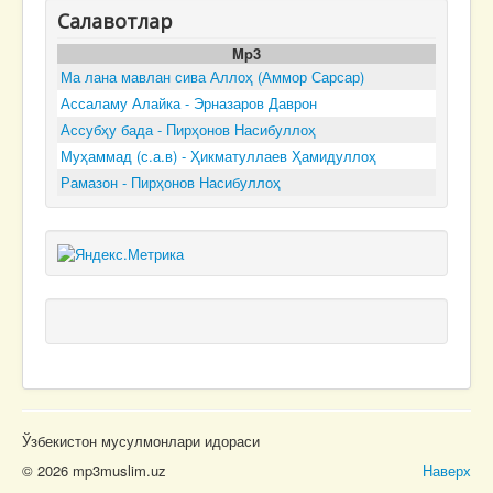
Салавотлар
Mp3
Ма лана мавлан сива Аллоҳ (Аммор Сарсар)
Ассаламу Алайка - Эрназаров Даврон
Ассубҳу бада - Пирҳонов Насибуллоҳ
Муҳаммад (с.а.в) - Ҳикматуллаев Ҳамидуллоҳ
Рамазон - Пирҳонов Насибуллоҳ
Ўзбекистон мусулмонлари идораси
© 2026 mp3muslim.uz
Наверх