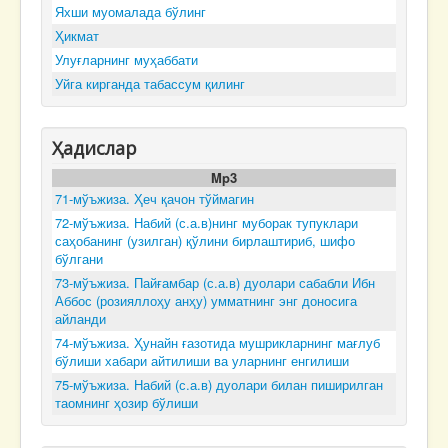
Яхши муомалада бўлинг
Ҳикмат
Улуғларнинг муҳаббати
Уйга кирганда табассум қилинг
Ҳадислар
Mp3
71-мўъжиза. Ҳеч қачон тўймагин
72-мўъжиза. Набий (с.а.в)нинг муборак тупуклари
саҳобанинг (узилган) қўлини бирлаштириб, шифо
бўлгани
73-мўъжиза. Пайғамбар (с.а.в) дуолари сабабли Ибн
Аббос (розияллоҳу анҳу) умматнинг энг доносига
айланди
74-мўъжиза. Ҳунайн ғазотида мушрикларнинг мағлуб
бўлиши хабари айтилиши ва уларнинг енгилиши
75-мўъжиза. Набий (с.а.в) дуолари билан пиширилган
таомнинг ҳозир бўлиши