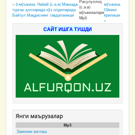
Расулуллоҳ
« 2-мўъжиза. Набий (с.а.в) Маккада
мўъжиза.
(с.а.в)
турган ҳолларида кўз олдиларида
Ойнинг
мўъжизалари
Байтул Мақдиснинг гавдаланиши
ёрилиши
Mp3
»
САЙТ ИШГА ТУШДИ
Янги маърузалар
Mp3
Замонни англаш