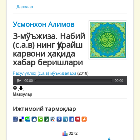
Дарслар
Усмонхон Алимов
3-мўъжиза. Набий
(с.а.в) нинг Қурайш
карвони ҳақида
хабар беришлари
Расулуллоҳ (с.а.в) мўъжизалари
(2018)
00:00
00:00
Мавзулар
Ижтимоий тармоқлар
3272
4-