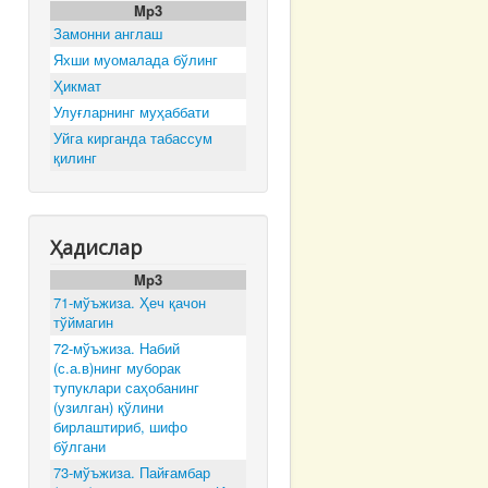
Mp3
Замонни англаш
Яхши муомалада бўлинг
Ҳикмат
Улуғларнинг муҳаббати
Уйга кирганда табассум
қилинг
Ҳадислар
Mp3
71-мўъжиза. Ҳеч қачон
тўймагин
72-мўъжиза. Набий
(с.а.в)нинг муборак
тупуклари саҳобанинг
(узилган) қўлини
бирлаштириб, шифо
бўлгани
73-мўъжиза. Пайғамбар