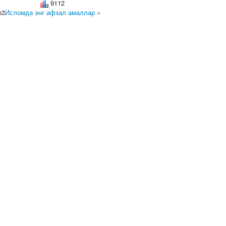
9112
p3
Исломда энг афзал амаллар »