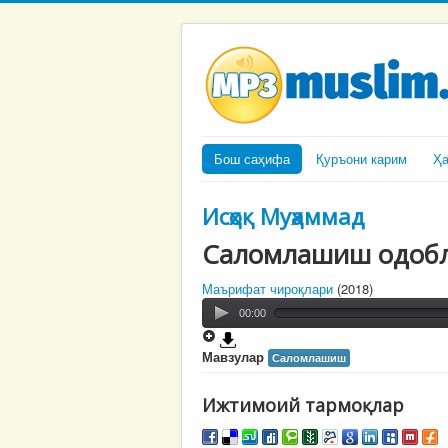
Бош саҳифа
Қуръони карим
Ҳ
Исҳоқ Муҳаммад
Саломлашиш одоб
Маърифат чироқлари
(2018)
00:00
Мавзулар
Саломлашиш
Ижтимоий тармоқлар