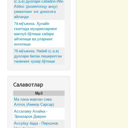
(с.а.в) дуолари сабабли Ибн
Аббос (розияллоҳу анҳу)
умматнинг энг доносига
айланди
74-мўъжиза. Ҳунайн
ғазотида мушрикларнинг
мағлуб бўлиши хабари
айтилиши ва уларнинг
енгилиши
75-мўъжиза. Набий (с.а.в)
дуолари билан пиширилган
таомнинг ҳозир бўлиши
Салавотлар
Mp3
Ма лана мавлан сива
Аллоҳ (Аммор Сарсар)
Ассаламу Алайка -
Эрназаров Даврон
Ассубҳу бада - Пирҳонов