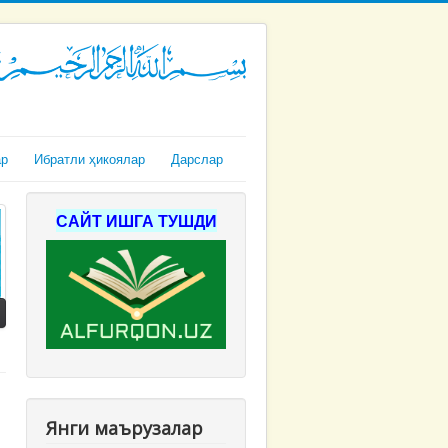
ар
Ибратли ҳикоялар
Дарслар
САЙТ ИШГА ТУШДИ
Янги маърузалар