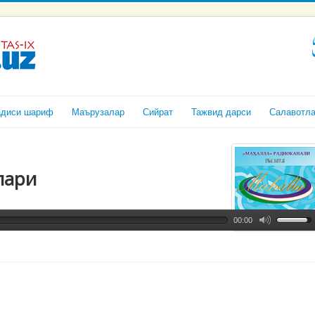
адиси шариф
Маърузалар
Сийрат
Тажвид дарси
Салавотл
лари
00:00