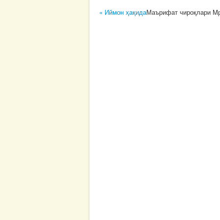
« Иймон ҳақида
Маърифат чироқлари M