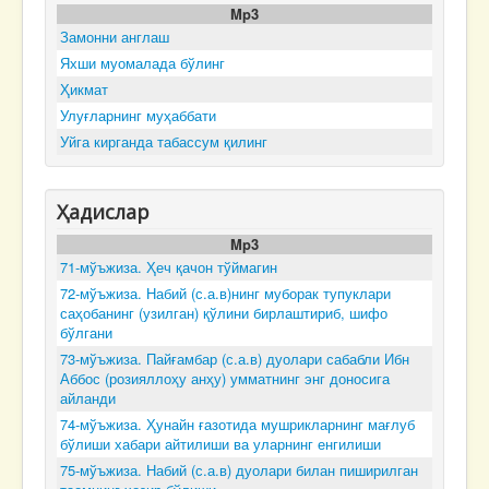
Mp3
Замонни англаш
Яхши муомалада бўлинг
Ҳикмат
Улуғларнинг муҳаббати
Уйга кирганда табассум қилинг
Ҳадислар
Mp3
71-мўъжиза. Ҳеч қачон тўймагин
72-мўъжиза. Набий (с.а.в)нинг муборак тупуклари
саҳобанинг (узилган) қўлини бирлаштириб, шифо
бўлгани
73-мўъжиза. Пайғамбар (с.а.в) дуолари сабабли Ибн
Аббос (розияллоҳу анҳу) умматнинг энг доносига
айланди
74-мўъжиза. Ҳунайн ғазотида мушрикларнинг мағлуб
бўлиши хабари айтилиши ва уларнинг енгилиши
75-мўъжиза. Набий (с.а.в) дуолари билан пиширилган