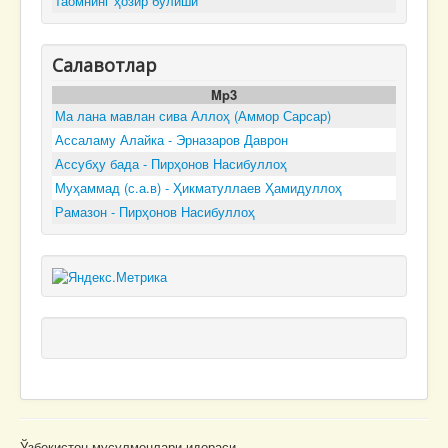
таомнинг ҳозир бўлиши
Салавотлар
Mp3
Ма лана мавлан сива Аллоҳ (Аммор Сарсар)
Ассаламу Алайка - Эрназаров Даврон
Ассубҳу бада - Пирҳонов Насибуллоҳ
Муҳаммад (с.а.в) - Ҳикматуллаев Ҳамидуллоҳ
Рамазон - Пирҳонов Насибуллоҳ
Ўзбекистон мусулмонлари идораси