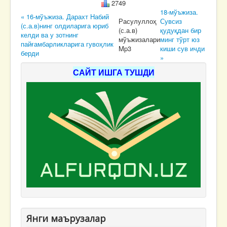
2749
18-мўъжиза.
« 16-мўъжиза. Дарахт Набий
Расулуллоҳ
Сувсиз
(с.а.в)нинг олдиларига юриб
(с.а.в)
қудуқдан бир
келди ва у зотнинг
мўъжизалари
минг тўрт юз
пайғамбарликларига гувоҳлик
Mp3
киши сув ичди
берди
»
САЙТ ИШГА ТУШДИ
Янги маърузалар