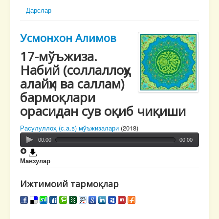
Дарслар
Усмонхон Алимов
17-мўъжиза.
Набий (соллаллоҳу
алайҳи ва саллам)
бармоқлари
орасидан сув оқиб чиқиши
Расулуллоҳ (с.а.в) мўъжизалари
(2018)
00:00
00:00
Мавзулар
Ижтимоий тармоқлар