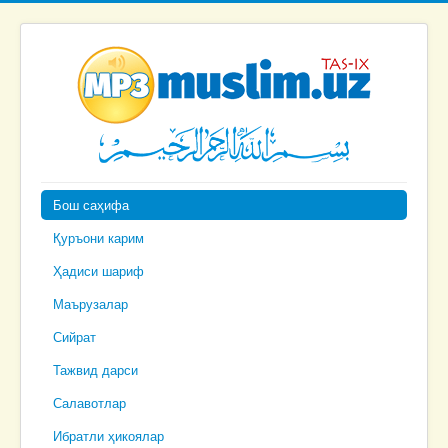
Бош саҳифа
Қуръони карим
Ҳадиси шариф
Маърузалар
Сийрат
Тажвид дарси
Салавотлар
Ибратли ҳикоялар