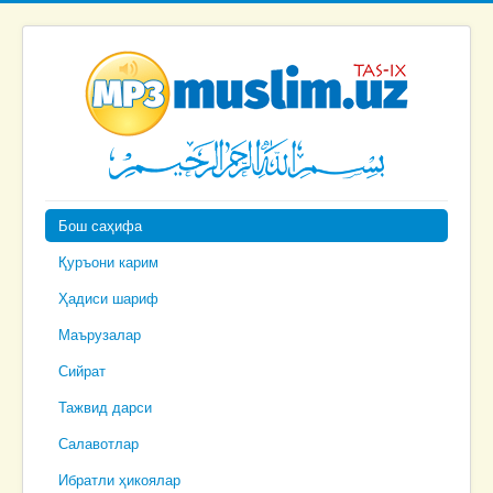
Бош саҳифа
Қуръони карим
Ҳадиси шариф
Маърузалар
Сийрат
Тажвид дарси
Салавотлар
Ибратли ҳикоялар