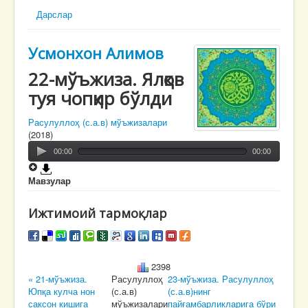
Дарслар
Усмонхон Алимов
22-мўъжиза. Ялқов
туя чопқир бўлди
Расулуллоҳ (с.а.в) мўъжизалари
(2018)
00:00
00:00
Мавзулар
Ижтимоий тармоқлар
2398
« 21-мўъжиза.
Расулуллоҳ
23-мўъжиза. Расулуллоҳ
Юпқа кулча нон
(с.а.в)
(с.а.в)нинг
саксон кишига
мўъжизалари
пайғамбарликларига бўри