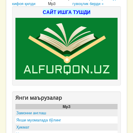
кифоя қилди
Mp3
гувоҳлик берди »
САЙТ ИШГА ТУШДИ
Янги маърузалар
Mp3
Замонни англаш
Яхши муомалада бўлинг
Ҳикмат