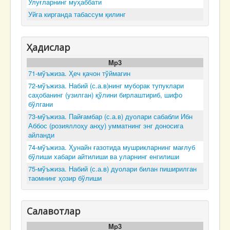
Улуғларнинг муҳаббати
Уйга кирганда табассум қилинг
Ҳадислар
Mp3
71-мўъжиза. Ҳеч қачон тўймагин
72-мўъжиза. Набий (с.а.в)нинг муборак тупуклари
саҳобанинг (узилган) қўлини бирлаштириб, шифо
бўлгани
73-мўъжиза. Пайғамбар (с.а.в) дуолари сабабли Ибн
Аббос (розияллоҳу анҳу) умматнинг энг доносига
айланди
74-мўъжиза. Ҳунайн ғазотида мушрикларнинг мағлуб
бўлиши хабари айтилиши ва уларнинг енгилиши
75-мўъжиза. Набий (с.а.в) дуолари билан пиширилган
таомнинг ҳозир бўлиши
Салавотлар
Mp3