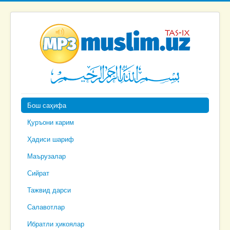
Бош саҳифа
Қуръони карим
Ҳадиси шариф
Маърузалар
Сийрат
Тажвид дарси
Салавотлар
Ибратли ҳикоялар