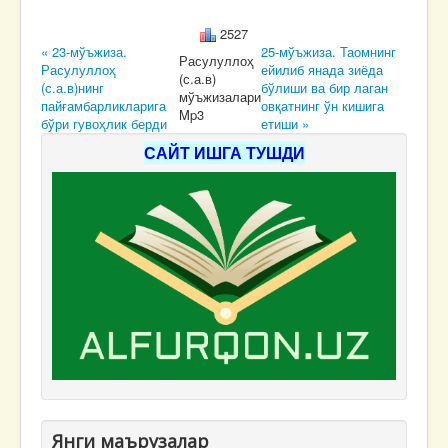
2527
« 23-мўъжиза.
25-мўъжиза. Таомнинг
Расулуллоҳ
Расулуллоҳ
ейилиб янада зиёда
(с.а.в)
(с.а.в)нинг
бўлиши ва бир лаган
мўъжизалари
пайғамбарликларига
овқатнинг ўн кишига
Mp3
бўри гувоҳлик берди
етиши »
САЙТ ИШГА ТУШДИ
Янги маърузалар