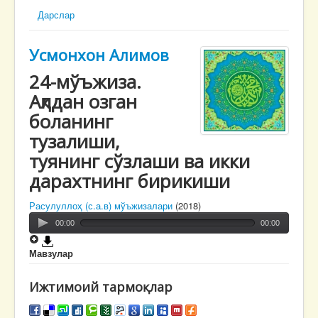
Дарслар
Усмонхон Алимов
24-мўъжиза.
Ақлдан озган
боланинг
тузалиши,
туянинг сўзлаши ва икки
дарахтнинг бирикиши
Расулуллоҳ (с.а.в) мўъжизалари
(2018)
00:00
00:00
Мавзулар
Ижтимоий тармоқлар