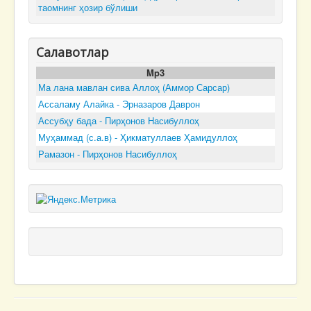
таомнинг ҳозир бўлиши
Салавотлар
Mp3
Ма лана мавлан сива Аллоҳ (Аммор Сарсар)
Ассаламу Алайка - Эрназаров Даврон
Ассубҳу бада - Пирҳонов Насибуллоҳ
Муҳаммад (с.а.в) - Ҳикматуллаев Ҳамидуллоҳ
Рамазон - Пирҳонов Насибуллоҳ