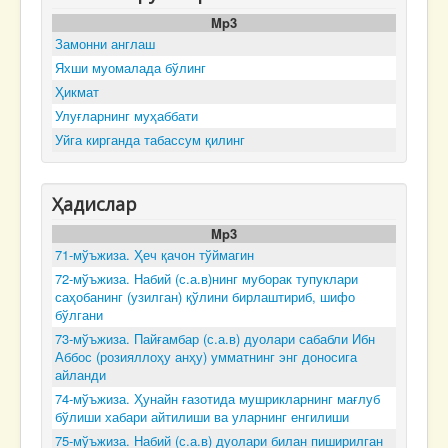
Mp3
Замонни англаш
Яхши муомалада бўлинг
Ҳикмат
Улуғларнинг муҳаббати
Уйга кирганда табассум қилинг
Ҳадислар
Mp3
71-мўъжиза. Ҳеч қачон тўймагин
72-мўъжиза. Набий (с.а.в)нинг муборак тупуклари
саҳобанинг (узилган) қўлини бирлаштириб, шифо
бўлгани
73-мўъжиза. Пайғамбар (с.а.в) дуолари сабабли Ибн
Аббос (розияллоҳу анҳу) умматнинг энг доносига
айланди
74-мўъжиза. Ҳунайн ғазотида мушрикларнинг мағлуб
бўлиши хабари айтилиши ва уларнинг енгилиши
75-мўъжиза. Набий (с.а.в) дуолари билан пиширилган