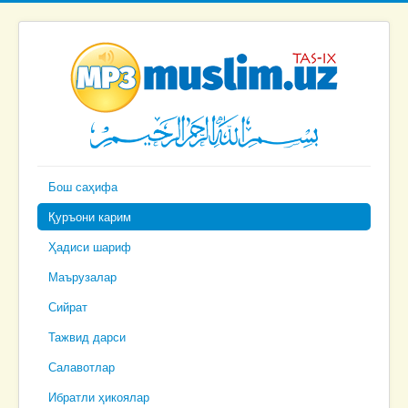
Бош саҳифа
Қуръони карим
Ҳадиси шариф
Маърузалар
Сийрат
Тажвид дарси
Салавотлар
Ибратли ҳикоялар