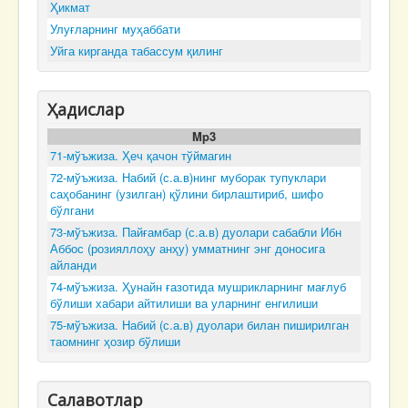
Ҳикмат
Улуғларнинг муҳаббати
Уйга кирганда табассум қилинг
Ҳадислар
Mp3
71-мўъжиза. Ҳеч қачон тўймагин
72-мўъжиза. Набий (с.а.в)нинг муборак тупуклари
саҳобанинг (узилган) қўлини бирлаштириб, шифо
бўлгани
73-мўъжиза. Пайғамбар (с.а.в) дуолари сабабли Ибн
Аббос (розияллоҳу анҳу) умматнинг энг доносига
айланди
74-мўъжиза. Ҳунайн ғазотида мушрикларнинг мағлуб
бўлиши хабари айтилиши ва уларнинг енгилиши
75-мўъжиза. Набий (с.а.в) дуолари билан пиширилган
таомнинг ҳозир бўлиши
Салавотлар