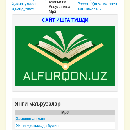
алайка йа
Ҳикматуллаев
Робба - Ҳикматуллаев
Росулаллоҳ
Ҳамидуллоҳ
Ҳамидулла »
Mp3
САЙТ ИШГА ТУШДИ
Янги маърузалар
Mp3
Замонни англаш
Яхши муомалада бўлинг