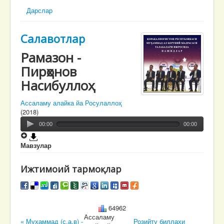
Дарслар
Салавотлар
Рамазон -
Пирҳонов
Насибуллоҳ
Ассаламу алайка йа Росулаллоҳ
(2018)
00:00
00:00
Мавзулар
Ижтимоий тармоқлар
64962
Ассаламу
« Муҳаммад (с.а.в) -
Розийту биллаҳи