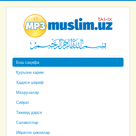
Бош саҳифа
Қуръони карим
Ҳадиси шариф
Маърузалар
Сийрат
Тажвид дарси
Салавотлар
Ибратли ҳикоялар