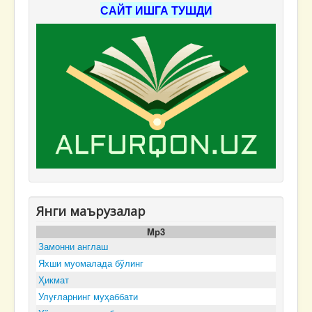
САЙТ ИШГА ТУШДИ
Янги маърузалар
Mp3
Замонни англаш
Яхши муомалада бўлинг
Ҳикмат
Улуғларнинг муҳаббати