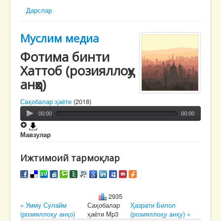
Дарслар
Муслим медиа
Фотима бинти
Хаттоб (розияллоҳу
анҳо)
Саҳобалар ҳаёти
(2018)
00:00
00:00
Мавзулар
Ижтимоий тармоқлар
2935
« Умму Сулайм
Саҳобалар
Ҳазрати Билол
(розияллоҳу анҳо)
ҳаёти Mp3
(розияллоҳу анҳу) »