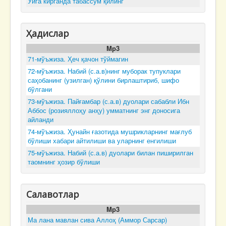
Уйга кирганда табассум қилинг
Ҳадислар
Mp3
71-мўъжиза. Ҳеч қачон тўймагин
72-мўъжиза. Набий (с.а.в)нинг муборак тупуклари
саҳобанинг (узилган) қўлини бирлаштириб, шифо
бўлгани
73-мўъжиза. Пайғамбар (с.а.в) дуолари сабабли Ибн
Аббос (розияллоҳу анҳу) умматнинг энг доносига
айланди
74-мўъжиза. Ҳунайн ғазотида мушрикларнинг мағлуб
бўлиши хабари айтилиши ва уларнинг енгилиши
75-мўъжиза. Набий (с.а.в) дуолари билан пиширилган
таомнинг ҳозир бўлиши
Салавотлар
Mp3
Ма лана мавлан сива Аллоҳ (Аммор Сарсар)