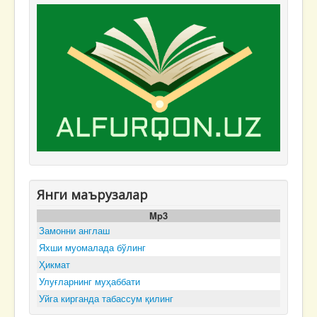
Янги маърузалар
Mp3
Замонни англаш
Яхши муомалада бўлинг
Ҳикмат
Улуғларнинг муҳаббати
Уйга кирганда табассум қилинг