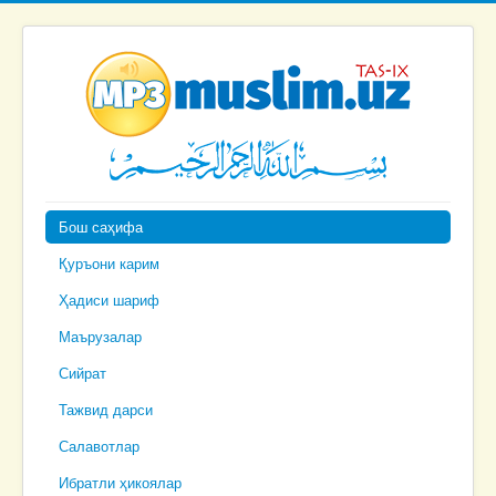
Бош саҳифа
Қуръони карим
Ҳадиси шариф
Маърузалар
Сийрат
Тажвид дарси
Салавотлар
Ибратли ҳикоялар