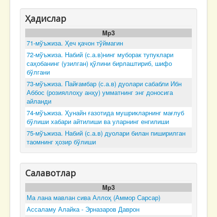
Ҳадислар
Mp3
71-мўъжиза. Ҳеч қачон тўймагин
72-мўъжиза. Набий (с.а.в)нинг муборак тупуклари
саҳобанинг (узилган) қўлини бирлаштириб, шифо
бўлгани
73-мўъжиза. Пайғамбар (с.а.в) дуолари сабабли Ибн
Аббос (розияллоҳу анҳу) умматнинг энг доносига
айланди
74-мўъжиза. Ҳунайн ғазотида мушрикларнинг мағлуб
бўлиши хабари айтилиши ва уларнинг енгилиши
75-мўъжиза. Набий (с.а.в) дуолари билан пиширилган
таомнинг ҳозир бўлиши
Салавотлар
Mp3
Ма лана мавлан сива Аллоҳ (Аммор Сарсар)
Ассаламу Алайка - Эрназаров Даврон