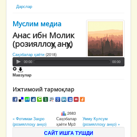
Дарслар
Муслим медиа
Анас ибн Молик
(розияллоҳу анҳу)
Саҳобалар ҳаёти
(2018)
00:00
00:00
Мавзулар
Ижтимоий тармоқлар
2683
« Фотимаи Заҳро
Саҳобалар
Умму Кулсум
(розияллоҳу анҳо)
ҳаёти Mp3
(розияллоҳу анҳо) »
САЙТ ИШГА ТУШДИ