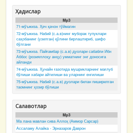
Ҳадислар
Mp3
71-мўъжиза. Ҳеч қачон тўймагин
72-мўъжиза. Набий (с.а.в)нинг муборак тупуклари
саҳобанинг (узилган) қўлини бирлаштириб, шифо
бўлгани
73-мўъжиза. Пайғамбар (с.а.в) дуолари сабабли Ибн
Аббос (розияллоҳу анҳу) умматнинг энг доносига
айланди
74-мўъжиза. Ҳунайн ғазотида мушрикларнинг мағлуб
бўлиши хабари айтилиши ва уларнинг енгилиши
75-мўъжиза. Набий (с.а.в) дуолари билан пиширилган
таомнинг ҳозир бўлиши
Салавотлар
Mp3
Ма лана мавлан сива Аллоҳ (Аммор Сарсар)
Ассаламу Алайка - Эрназаров Даврон