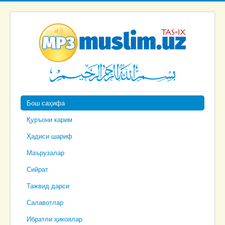
Бош саҳифа
Қуръони карим
Ҳадиси шариф
Маърузалар
Сийрат
Тажвид дарси
Салавотлар
Ибратли ҳикоялар