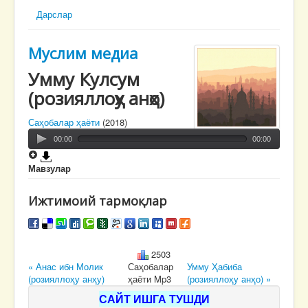
Дарслар
Муслим медиа
Умму Кулсум
(розияллоҳу анҳо)
Саҳобалар ҳаёти
(2018)
00:00
00:00
Мавзулар
Ижтимоий тармоқлар
2503
« Анас ибн Молик
Саҳобалар
Умму Ҳабиба
(розияллоҳу анҳу)
ҳаёти Mp3
(розияллоҳу анҳо) »
САЙТ ИШГА ТУШДИ