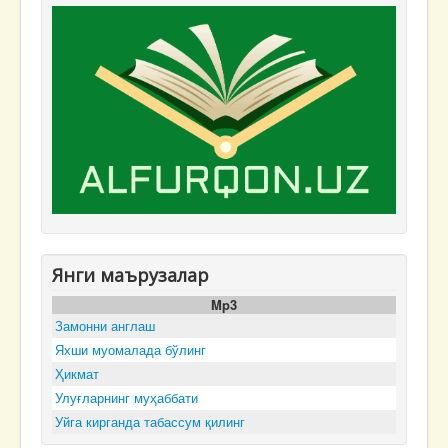
Янги маърузалар
Mp3
Замонни англаш
Яхши муомалада бўлинг
Ҳикмат
Улуғларнинг муҳаббати
Уйга кирганда табассум қилинг