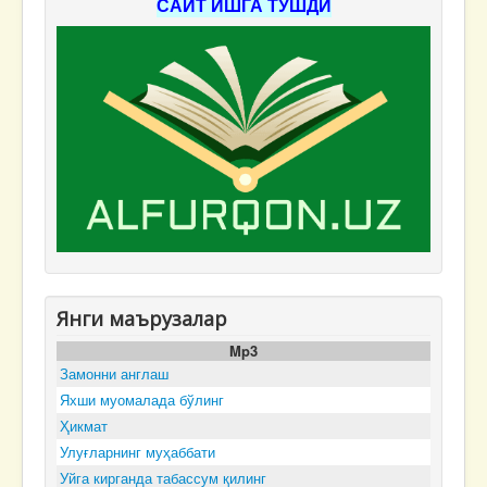
САЙТ ИШГА ТУШДИ
Янги маърузалар
Mp3
Замонни англаш
Яхши муомалада бўлинг
Ҳикмат
Улуғларнинг муҳаббати
Уйга кирганда табассум қилинг