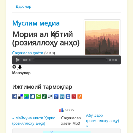
Дарслар
Муслим медиа
Мория ал Қибтий
(розияллоҳу анҳо)
Саҳобалар ҳаёти
(2018)
00:00
00:00
Мавзулар
Ижтимоий тармоқлар
2336
Абу Зарр
« Маймуна бинти Ҳорис
Саҳобалар
(розияллоҳу анҳу)
(розияллоҳу анҳо)
ҳаёти Mp3
»