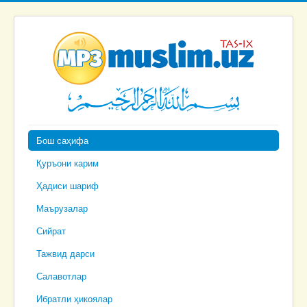
Бош саҳифа
Қуръони карим
Ҳадиси шариф
Маърузалар
Сийрат
Тажвид дарси
Салавотлар
Ибратли ҳикоялар