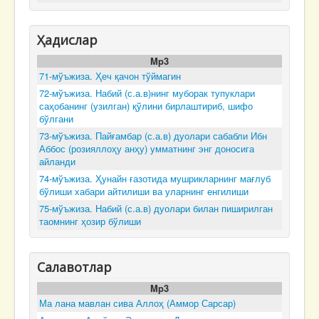
Ҳадислар
Mp3
71-мўъжиза. Ҳеч қачон тўймагин
72-мўъжиза. Набий (с.а.в)нинг муборак тупуклари
саҳобанинг (узилган) қўлини бирлаштириб, шифо
бўлгани
73-мўъжиза. Пайғамбар (с.а.в) дуолари сабабли Ибн
Аббос (розияллоҳу анҳу) умматнинг энг доносига
айланди
74-мўъжиза. Ҳунайн ғазотида мушрикларнинг мағлуб
бўлиши хабари айтилиши ва уларнинг енгилиши
75-мўъжиза. Набий (с.а.в) дуолари билан пиширилган
таомнинг ҳозир бўлиши
Салавотлар
Mp3
Ма лана мавлан сива Аллоҳ (Аммор Сарсар)